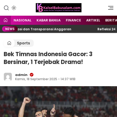
Menyuarakan Kalsel,
kalselbabusalam.com
Menginspirasi Nusantara
NASIONAL
KABAR BANUA
FINANCE
ARTIKEL
BERIT
NEWS
rokrasi dan Transparansi Anggaran
Refleksi 24 Tahun
Sports
Bek Timnas Indonesia Gacor: 3
Bersinar, 1 Terjebak Drama!
admin
Kamis, 18 September 2025 - 14:37 WIB