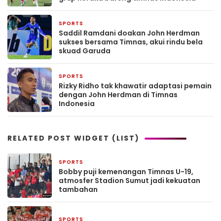
SPORTS
18 Januari 2026
Saddil Ramdani doakan John Herdman
sukses bersama Timnas, akui rindu bela
skuad Garuda
SPORTS
17 Januari 2026
Rizky Ridho tak khawatir adaptasi pemain
dengan John Herdman di Timnas
Indonesia
RELATED POST WIDGET (LIST)
SPORTS
2 bulan yang lalu
Bobby puji kemenangan Timnas U-19,
atmosfer Stadion Sumut jadi kekuatan
tambahan
SPORTS
2 bulan yang lalu