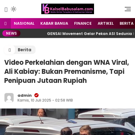
Menyuarakan Kalsel,
kalselbabusalam.com
Menginspirasi Nusantara
NASIONAL
KABAR BANUA
FINANCE
ARTIKEL
BERITA
NEWS
along
GENSAI Movement Gelar Pekan ASI Sedunia Kotab
Berita
Video Perkelahian dengan WNA Viral,
Ali Kabiay: Bukan Premanisme, Tapi
Penipuan Jutaan Rupiah
admin
Kamis, 10 Juli 2025 - 02:58 WIB