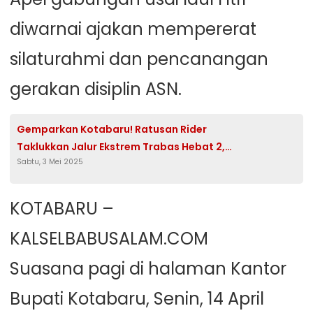
diwarnai ajakan mempererat
silaturahmi dan pencanangan
gerakan disiplin ASN.
Gemparkan Kotabaru! Ratusan Rider
Taklukkan Jalur Ekstrem Trabas Hebat 2,
Sabtu, 3 Mei 2025
HUT ke-75 Jadi Panggung Atraksi dan
Solidaritas
KOTABARU –
KALSELBABUSALAM.COM
Suasana pagi di halaman Kantor
Bupati Kotabaru, Senin, 14 April