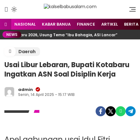
Menyuarakan Kalsel,
kalselbabusalam.com
Menginspirasi Nusantara
NASIONAL
KABAR BANUA
FINANCE
ARTIKEL
BERITA
NEWS
otabaru 2026, Usung Tema “Ibu Bahagia, ASI Lancar”
Daerah
Usai Libur Lebaran, Bupati Kotabaru
Ingatkan ASN Soal Disiplin Kerja
admin
Senin, 14 April 2025 - 15:17 WIB
Apel gabungan usai Idul Fitri