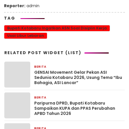
Reporter:
admin
TAG
Bupati Kotabaru Ingatkan ASN Soal Disiplin Kerja
Usai Libur Lebaran
RELATED POST WIDGET (LIST)
BERITA
7 jam yang lalu
GENSAI Movement Gelar Pekan ASI
Sedunia Kotabaru 2026, Usung Tema “Ibu
Bahagia, ASI Lancar”
BERITA
7 jam yang lalu
Paripurna DPRD, Bupati Kotabaru
Sampaikan KUPA dan PPAS Perubahan
APBD Tahun 2026
BERITA
7 jam yang lalu