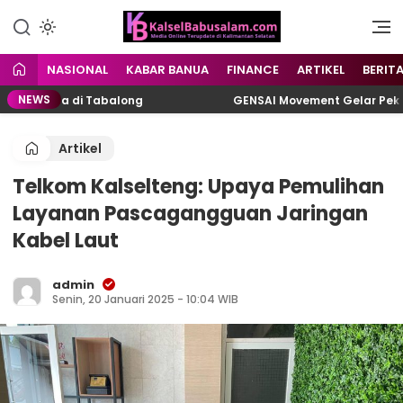
Menyuarakan Kalsel,
kalselbabusalam.com
Menginspirasi Nusantara
NASIONAL
KABAR BANUA
FINANCE
ARTIKEL
BERIT
NEWS
an Pria di Tabalong
GENSAI Movement Gelar Pekan ASI
Artikel
Telkom Kalselteng: Upaya Pemulihan
Layanan Pascagangguan Jaringan
Kabel Laut
admin
Senin, 20 Januari 2025 - 10:04 WIB