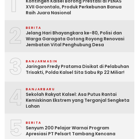
1
Kontingen Kalsel Borong Prestasi di PENAS
XVII Gorontalo, Produk Perkebunan Banua
Raih Juara Nasional
2
BERITA
Jelang Hari Bhayangkara ke-80, Polisi dan
Warga Garagata Gotong Royong Renovasi
Jembatan Vital Penghubung Desa
3
BANJARMASIN
Jaringan Fredy Pratama Disikat di Pelabuhan
Trisakti, Polda Kalsel Sita Sabu Rp 22 Miliar!
4
BANJARBARU
Sekolah Rakyat Kalsel: Asa Putus Rantai
Kemiskinan Ekstrem yang Terganjal Sengketa
Lahan
5
BERITA
Senyum 200 Pelajar Warnai Program
Apresiasi PT Pelsart Tambang Kencana