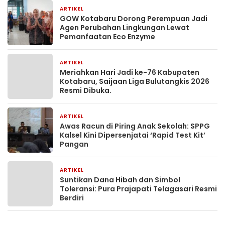
ARTIKEL
1 bulan yang lalu
GOW Kotabaru Dorong Perempuan Jadi
Agen Perubahan Lingkungan Lewat
Pemanfaatan Eco Enzyme
ARTIKEL
1 bulan yang lalu
Meriahkan Hari Jadi ke-76 Kabupaten
Kotabaru, Saijaan Liga Bulutangkis 2026
Resmi Dibuka.
ARTIKEL
2 bulan yang lalu
Awas Racun di Piring Anak Sekolah: SPPG
Kalsel Kini Dipersenjatai ‘Rapid Test Kit’
Pangan
ARTIKEL
2 bulan yang lalu
Suntikan Dana Hibah dan Simbol
Toleransi: Pura Prajapati Telagasari Resmi
Berdiri