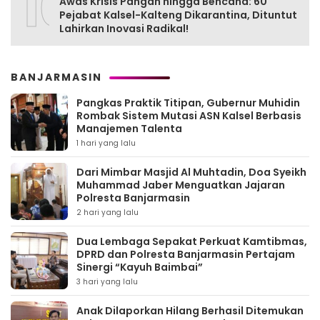
10
Awas Krisis Pangan hingga Bencana: 60
Pejabat Kalsel-Kalteng Dikarantina, Dituntut
Lahirkan Inovasi Radikal!
BANJARMASIN
Pangkas Praktik Titipan, Gubernur Muhidin
Rombak Sistem Mutasi ASN Kalsel Berbasis
Manajemen Talenta
1 hari yang lalu
Dari Mimbar Masjid Al Muhtadin, Doa Syeikh
Muhammad Jaber Menguatkan Jajaran
Polresta Banjarmasin
2 hari yang lalu
Dua Lembaga Sepakat Perkuat Kamtibmas,
DPRD dan Polresta Banjarmasin Pertajam
Sinergi “Kayuh Baimbai”
3 hari yang lalu
Anak Dilaporkan Hilang Berhasil Ditemukan