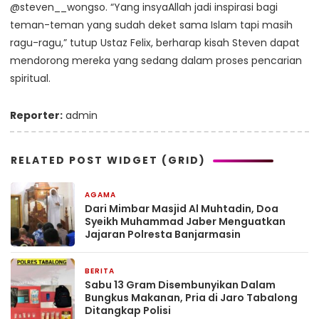
@steven__wongso. “Yang insyaAllah jadi inspirasi bagi
teman-teman yang sudah deket sama Islam tapi masih
ragu-ragu,” tutup Ustaz Felix, berharap kisah Steven dapat
mendorong mereka yang sedang dalam proses pencarian
spiritual.
Reporter:
admin
RELATED POST WIDGET (GRID)
AGAMA
15 jam yang lalu
Dari Mimbar Masjid Al Muhtadin, Doa
Syeikh Muhammad Jaber Menguatkan
Jajaran Polresta Banjarmasin
BERITA
1 hari yang lalu
Sabu 13 Gram Disembunyikan Dalam
Bungkus Makanan, Pria di Jaro Tabalong
Ditangkap Polisi