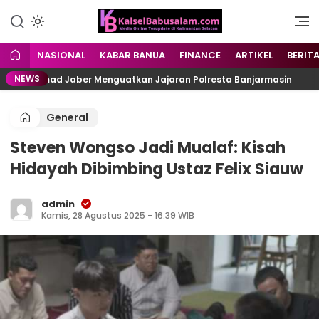
Menyuarakan Kalsel,
kalselbabusalam.com
Menginspirasi Nusantara
NASIONAL
KABAR BANUA
FINANCE
ARTIKEL
BERIT
NEWS
 Muhammad Jaber Menguatkan Jajaran Polresta Banjarmasin
General
Steven Wongso Jadi Mualaf: Kisah
Hidayah Dibimbing Ustaz Felix Siauw
admin
Kamis, 28 Agustus 2025 - 16:39 WIB