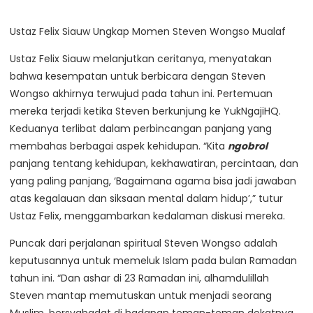
Ustaz Felix Siauw Ungkap Momen Steven Wongso Mualaf
Ustaz Felix Siauw melanjutkan ceritanya, menyatakan
bahwa kesempatan untuk berbicara dengan Steven
Wongso akhirnya terwujud pada tahun ini. Pertemuan
mereka terjadi ketika Steven berkunjung ke YukNgajiHQ.
Keduanya terlibat dalam perbincangan panjang yang
membahas berbagai aspek kehidupan. “Kita
ngobrol
panjang tentang kehidupan, kekhawatiran, percintaan, dan
yang paling panjang, ‘Bagaimana agama bisa jadi jawaban
atas kegalauan dan siksaan mental dalam hidup’,” tutur
Ustaz Felix, menggambarkan kedalaman diskusi mereka.
Puncak dari perjalanan spiritual Steven Wongso adalah
keputusannya untuk memeluk Islam pada bulan Ramadan
tahun ini. “Dan ashar di 23 Ramadan ini, alhamdulillah
Steven mantap memutuskan untuk menjadi seorang
Muslim, bersyahadat di hadapan teman-teman dekatnya,