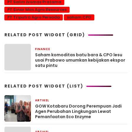
PT Salim Ivomas Pratama
PT Sinar Mas Agro Resources
PT Triputra Agro Persada
saham CPO
RELATED POST WIDGET (GRID)
FINANCE
3 bulan yang lalu
Saham komoditas batu bara & CPO lesu
usai Prabowo umumkan kebijakan ekspor
satu pintu
RELATED POST WIDGET (LIST)
ARTIKEL
1 bulan yang lalu
GOW Kotabaru Dorong Perempuan Jadi
Agen Perubahan Lingkungan Lewat
Pemanfaatan Eco Enzyme
ARTIKEL