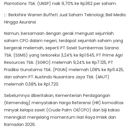
Plantations Tbk. (UNSP) naik 9,70% ke Rp362 per saham.
:
: Berkshire Warren Buffett Jual Saham Teknologi, Beli Media
Hingga Asuransi
Namun, bersamaan dengan gerak menguat sejumlah
saham CPO dalam negeri, terdapat sejumlah saham yang
bergerak melemah, seperti PT Sawit Sumbermas Sarana
Tbk. (SSMS) yang terkoreksi 3,24% ke Rp1.645, PT Prime Agri
Resources Tbk. (SGRO) melemah 9,24% ke Rp7.125, PT
Pradiksi Gunatama Tbk. (PGUN) melemah 1,08% ke Rp11.425,
dan saham PT Austindo Nusantara Jaya Tbk. (ANJT)
melemah 0,58% ke Rp1.720.
Sebelumnya diberitakan, Kementerian Perdagangan
(Kemendag) menyatakan Harga Referensi (HR) komoditas
minyak kelapa sawit (Crude Palm Oil/CPO) dan biji kakao
meningkat menjelang momentum Hari Raya Imlek dan
Ramadan 2026.