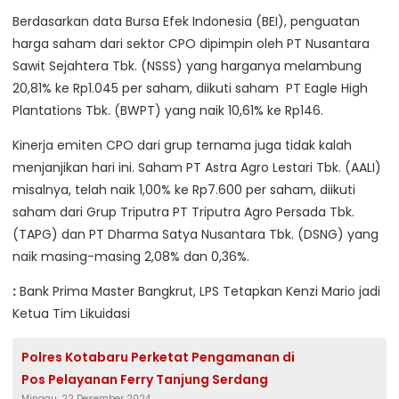
Berdasarkan data Bursa Efek Indonesia (BEI), penguatan
harga saham dari sektor CPO dipimpin oleh PT Nusantara
Sawit Sejahtera Tbk. (NSSS) yang harganya melambung
20,81% ke Rp1.045 per saham, diikuti saham PT Eagle High
Plantations Tbk. (BWPT) yang naik 10,61% ke Rp146.
Kinerja emiten CPO dari grup ternama juga tidak kalah
menjanjikan hari ini. Saham PT Astra Agro Lestari Tbk. (AALI)
misalnya, telah naik 1,00% ke Rp7.600 per saham, diikuti
saham dari Grup Triputra PT Triputra Agro Persada Tbk.
(TAPG) dan PT Dharma Satya Nusantara Tbk. (DSNG) yang
naik masing-masing 2,08% dan 0,36%.
:
Bank Prima Master Bangkrut, LPS Tetapkan Kenzi Mario jadi
Ketua Tim Likuidasi
Polres Kotabaru Perketat Pengamanan di
Pos Pelayanan Ferry Tanjung Serdang
Minggu, 22 Desember 2024