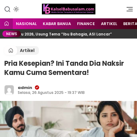
Menyuarakan Kalsel,
kalselbabusalam.com
Menginspirasi Nusantara
NASIONAL
KABAR BANUA
FINANCE
ARTIKEL
BERIT
NEWS
abaru 2026, Usung Tema “Ibu Bahagia, ASI Lancar”
P
Artikel
Pria Kesepian? Ini Tanda Dia Naksir
Kamu Cuma Sementara!
admin
Selasa, 26 Agustus 2025 - 19:37 WIB