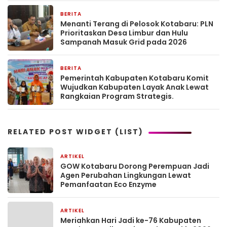
BERITA
42 menit yang lalu
Menanti Terang di Pelosok Kotabaru: PLN
Prioritaskan Desa Limbur dan Hulu
Sampanah Masuk Grid pada 2026
BERITA
50 menit yang lalu
Pemerintah Kabupaten Kotabaru Komit
Wujudkan Kabupaten Layak Anak Lewat
Rangkaian Program Strategis.
RELATED POST WIDGET (LIST)
ARTIKEL
1 bulan yang lalu
GOW Kotabaru Dorong Perempuan Jadi
Agen Perubahan Lingkungan Lewat
Pemanfaatan Eco Enzyme
ARTIKEL
1 bulan yang lalu
Meriahkan Hari Jadi ke-76 Kabupaten