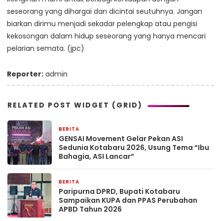
seseorang yang dihargai dan dicintai seutuhnya. Jangan
biarkan dirimu menjadi sekadar pelengkap atau pengisi
kekosongan dalam hidup seseorang yang hanya mencari
pelarian semata. (jpc)
Reporter:
admin
RELATED POST WIDGET (GRID)
BERITA
24 menit yang lalu
GENSAI Movement Gelar Pekan ASI
Sedunia Kotabaru 2026, Usung Tema “Ibu
Bahagia, ASI Lancar”
BERITA
32 menit yang lalu
Paripurna DPRD, Bupati Kotabaru
Sampaikan KUPA dan PPAS Perubahan
APBD Tahun 2026