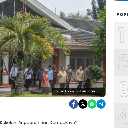
POP
1