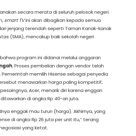
anakan secara merata di seluruh pelosok negeri.
n,
smart TV
ini akan dibagikan kepada semua
 dari jenjang terendah seperti Taman Kanak-kanak
tas (SMA), mencakup baik sekolah negeri
 bahwa program ini didanai melalui anggaran
engah
. Proses pembelian dengan vendor telah
u. Pemerintah memilih Hisense sebagai penyedia
rsebut menawarkan harga paling kompetitif,
h pesaingnya, Acer, menarik diri karena enggan
itawarkan di angka Rp 40-an juta.
dnya enggak mau turun (harga). Akhirnya, yang
se di angka Rp 26 juta per unit itu,” terang
egosiasi yang ketat.