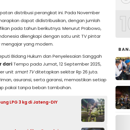
1
tan distribusi perangkat ini. Pada November
harapkan dapat didistribusikan, dengan jumlah
fikan pada tahun berikutnya. Menurut Prabowo,
 Indonesia dilengkapi dengan satu unit TV pintar
r mengajar yang modern.
BAN
eputi Bidang Hukum dan Penyelesaian Sanggah
r dari
Tempo pada Jumat, 12 September 2025,
r unit
smart TV
ditetapkan sekitar Rp 26 juta.
iman, asuransi, serta garansi, memastikan setiap
ap pakai tanpa beban tambahan.
ung LPG 3 kg di Jateng-DIY