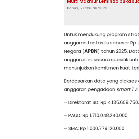
Multi Makmur Lemindo buka sua
Kamis, 5 Februari 2026
Untuk mendukung program strate
anggaran fantastis sebesar Rp 7
Negara (
APBN
) tahun 2025. Dat
anggaran ini secara spesifik unt
menunjukkan komitmen kuat terh
Berdasarkan data yang diakses o
anggaran pengadaan
smart TV
:
– Direktorat SD: Rp 4.135.608.750
– PAUD: Rp 1.710.048.240.000
– SMA: Rp 1.000.779.120.000