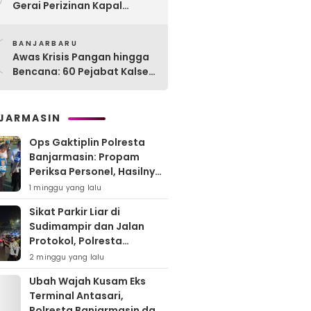
Gerai Perizinan Kapal
Perikanan, 189 Kapal
0
Nelayan Terlayani di
BANJARBARU
Kotabaru
Awas Krisis Pangan hingga
Bencana: 60 Pejabat Kalsel-
Kalteng Dikarantina,
Dituntut Lahirkan Inovasi
Radikal!
JARMASIN
Ops Gaktiplin Polresta
Banjarmasin: Propam
Periksa Personel, Hasilnya
Nihil Pelanggaran
1 minggu yang lalu
Sikat Parkir Liar di
Sudimampir dan Jalan
Protokol, Polresta
Banjarmasin Mobilisasi
2 minggu yang lalu
Tim Gabungan
Ubah Wajah Kusam Eks
Terminal Antasari,
Polresta Banjarmasin dan