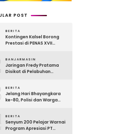
ULAR POST
BERITA
Kontingen Kalsel Borong
Prestasi di PENAS XVII
Gorontalo, Produk
2
Perkebunan Banua Raih
BANJARMASIN
Juara Nasional
Jaringan Fredy Pratama
Disikat di Pelabuhan
Trisakti, Polda Kalsel Sita
3
Sabu Rp 22 Miliar!
BERITA
Jelang Hari Bhayangkara
ke-80, Polisi dan Warga
Garagata Gotong Royong
4
Renovasi Jembatan Vital
BERITA
Penghubung Desa
Senyum 200 Pelajar Warnai
Program Apresiasi PT