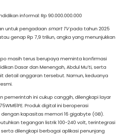
didikan informal: Rp 90.000.000.000
aran untuk pengadaan
smart TV
pada tahun 2025
tau genap Rp 7,9 triliun, angka yang menunjukkan
empo masih terus berupaya meminta konfirmasi
idikan Dasar dan Menengah, Abdul Mu’ti, serta
kait detail anggaran tersebut. Namun, keduanya
esmi.
 pemerintah ini cukup canggih, dilengkapi layar
5WM61FE. Produk digital ini beroperasi
 dengan kapasitas memori 16 gigabyte (GB).
utuhkan tegangan listrik 100-240 volt, terintegrasi
erta dilengkapi berbagai aplikasi penunjang