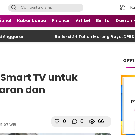
Ka
 Nusantara
ional
Kabar banua
Finance
Artikel
Berita
Daerah
aran
Refleksi 24 Tahun Murung Raya: DPRD Desak
OFF
 Smart TV untuk
garan dan
0
0
66
05:07 WIB