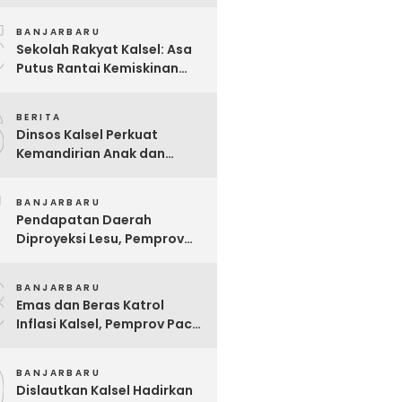
Pelsart Tambang Kencana
5
BANJARBARU
Sekolah Rakyat Kalsel: Asa
Putus Rantai Kemiskinan
Ekstrem yang Terganjal
6
Sengketa Lahan
BERITA
Dinsos Kalsel Perkuat
Kemandirian Anak dan
Remaja Lewat Program
7
Rehabilitasi Sosial PPRSAR
BANJARBARU
Mulia Satria
Pendapatan Daerah
Diproyeksi Lesu, Pemprov
Kalsel Mulai Sisir Anggaran
8
2027
BANJARBARU
Emas dan Beras Katrol
Inflasi Kalsel, Pemprov Pacu
SPHP Sebelum Kemarau
9
Menyengat
BANJARBARU
Dislautkan Kalsel Hadirkan