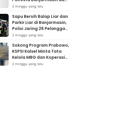
Warga Sapu Bersih
2 minggu yang lalu
Tumpukan Sampah
Sapu Bersih Balap Liar dan
Parkir Liar di Banjarmasin,
Polisi Jaring 26 Pelanggar
dalam Semalam
2 minggu yang lalu
Sokong Program Prabowo,
KSPSI Kalsel Minta Tata
Kelola MBG dan Koperasi
Desa Dievaluasi
2 minggu yang lalu