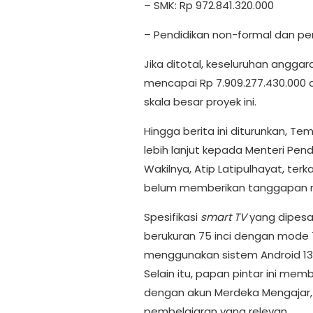
– SMK: Rp 972.841.320.000
– Pendidikan non-formal dan pen
Jika ditotal, keseluruhan angg
mencapai Rp 7.909.277.430.000 a
skala besar proyek ini.
Hingga berita ini diturunkan, T
lebih lanjut kepada Menteri Pend
Wakilnya, Atip Latipulhayat, ter
belum memberikan tanggapan r
Spesifikasi
smart TV
yang dipesan
berukuran 75 inci dengan mode 7
menggunakan sistem Android 13
Selain itu, papan pintar ini memb
dengan akun Merdeka Mengajar, s
pembelajaran yang relevan.