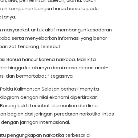
adilan, BNN, pemerintah daerah, ulama, tokoh
luruh komponen bangsa harus bersatu padu
atanya.
en masyarakat untuk aktif membangun kesadaran
oba serta menyebarkan informasi yang benar
n zat terlarang tersebut.
si Banua hancur karena narkoba. Mari kita
dar hingga ke akarnya demi masa depan anak-
das, dan bermartabat,” tegasnya.
olda Kalimantan Selatan berhasil menyita
kilogram dengan nilai ekonomi diperkirakan
. Barang bukti tersebut diamankan dari lima
 bagian dari jaringan peredaran narkotika lintas
 dengan jaringan internasional.
satu pengungkapan narkotika terbesar di