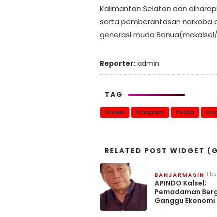
Kalimantan Selatan dan diha
serta pemberantasan narkoba
generasi muda Banua(mckalsel/l
Reporter:
admin
TAG
Kalsel
Kilogram
Polda
Un
RELATED POST WIDGET (G
1 b
BANJARMASIN
lalu
APINDO Kalsel;
Pemadaman Bergi
Ganggu Ekonomi 