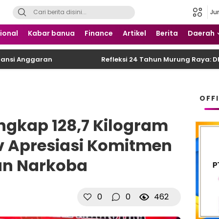
Ju
 Nusantara
ional
Kabar banua
Finance
Artikel
Berita
Daerah
nggaran
Refleksi 24 Tahun Murung Raya: DPRD Des
OFF
ngkap 128,7 Kilogram
 Apresiasi Komitmen
n Narkoba
0
0
462