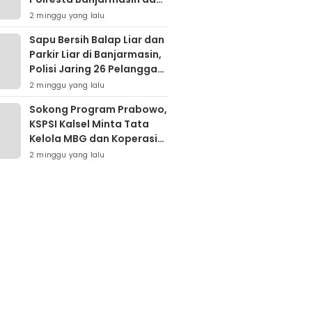
Warga Sapu Bersih
2 minggu yang lalu
Tumpukan Sampah
Sapu Bersih Balap Liar dan
Parkir Liar di Banjarmasin,
Polisi Jaring 26 Pelanggar
dalam Semalam
2 minggu yang lalu
Sokong Program Prabowo,
KSPSI Kalsel Minta Tata
Kelola MBG dan Koperasi
Desa Dievaluasi
2 minggu yang lalu