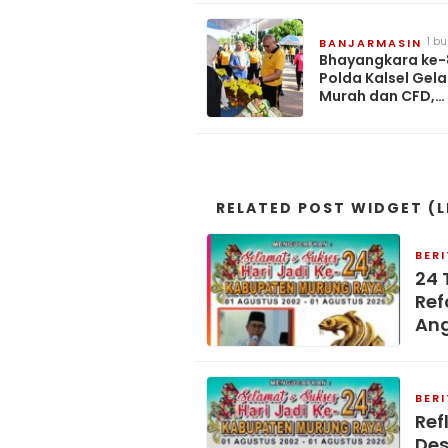
1 b
BANJARMASIN
lalu
Bhayangkara ke-
Polda Kalsel Gela
Murah dan CFD,
Sediakan Semba
Murah hingga M
Gratis
RELATED POST WIDGET (L
BER
24 
Ref
An
BER
Ref
Des