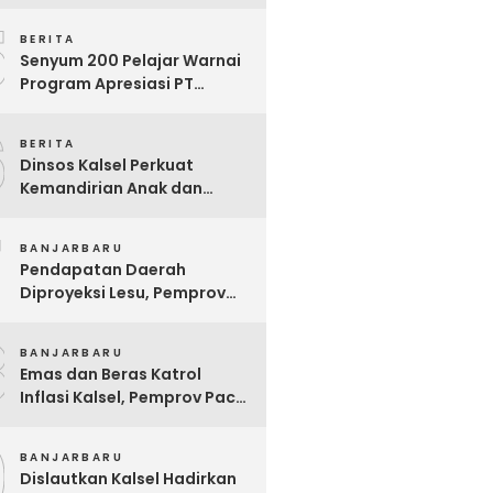
Ekstrem yang Terganjal
5
Sengketa Lahan
BERITA
Senyum 200 Pelajar Warnai
Program Apresiasi PT
Pelsart Tambang Kencana
6
BERITA
Dinsos Kalsel Perkuat
Kemandirian Anak dan
Remaja Lewat Program
7
Rehabilitasi Sosial PPRSAR
BANJARBARU
Mulia Satria
Pendapatan Daerah
Diproyeksi Lesu, Pemprov
Kalsel Mulai Sisir Anggaran
8
2027
BANJARBARU
Emas dan Beras Katrol
Inflasi Kalsel, Pemprov Pacu
SPHP Sebelum Kemarau
9
Menyengat
BANJARBARU
Dislautkan Kalsel Hadirkan