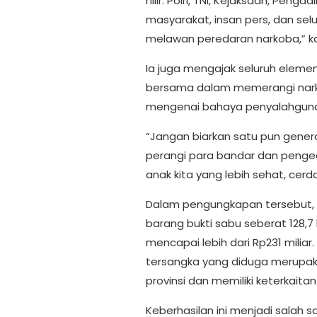
hilir. Polri, TNI, Kejaksaan, Peng
masyarakat, insan pers, dan se
melawan peredaran narkoba,” k
Ia juga mengajak seluruh elem
bersama dalam memerangi nark
mengenai bahaya penyalahgunaa
“Jangan biarkan satu pun genera
perangi para bandar dan penge
anak kita yang lebih sehat, cer
Dalam pengungkapan tersebut, P
barang bukti sabu seberat 128,7 
mencapai lebih dari Rp231 miliar
tersangka yang diduga merupakan
provinsi dan memiliki keterkaitan
Keberhasilan ini menjadi salah 