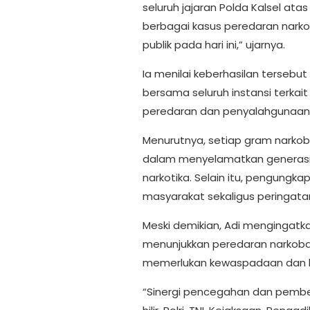
seluruh jajaran Polda Kalsel a
berbagai kasus peredaran nark
publik pada hari ini,” ujarnya.
Ia menilai keberhasilan tersebut
bersama seluruh instansi terka
peredaran dan penyalahgunaan 
Menurutnya, setiap gram narkoba
dalam menyelamatkan generasi
narkotika. Selain itu, pengungk
masyarakat sekaligus peringatan
Meski demikian, Adi mengingatk
menunjukkan peredaran narkoba
memerlukan kewaspadaan dan ke
“Sinergi pencegahan dan pember