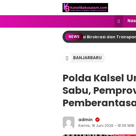
kalselbabusalam.com
Menyuarakan Kalsel, Menginspirasi
Nas
ng Raya: DPRD Desak Reformasi Birokrasi dan Transparansi A
NEWS
BANJARBARU
Polda Kalsel U
Sabu, Pemprov
Pemberantasa
admin
Kamis, 18 Juni 2026 - 18:39 WIB