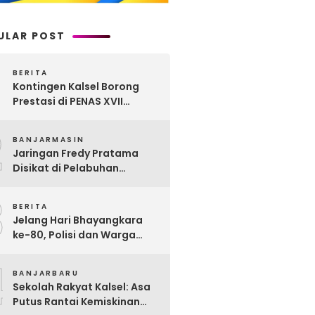
ULAR POST
BERITA
Kontingen Kalsel Borong
Prestasi di PENAS XVII
Gorontalo, Produk
2
Perkebunan Banua Raih
BANJARMASIN
Juara Nasional
Jaringan Fredy Pratama
Disikat di Pelabuhan
Trisakti, Polda Kalsel Sita
3
Sabu Rp 22 Miliar!
BERITA
Jelang Hari Bhayangkara
ke-80, Polisi dan Warga
Garagata Gotong Royong
4
Renovasi Jembatan Vital
BANJARBARU
Penghubung Desa
Sekolah Rakyat Kalsel: Asa
Putus Rantai Kemiskinan