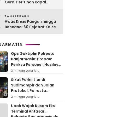
Gerai Perizinan Kapal
Perikanan, 189 Kapal
0
Nelayan Terlayani di
BANJARBARU
Kotabaru
Awas Krisis Pangan hingga
Bencana: 60 Pejabat Kalsel-
Kalteng Dikarantina,
Dituntut Lahirkan Inovasi
Radikal!
JARMASIN
Ops Gaktiplin Polresta
Banjarmasin: Propam
Periksa Personel, Hasilnya
Nihil Pelanggaran
2 minggu yang lalu
Sikat Parkir Liar di
Sudimampir dan Jalan
Protokol, Polresta
Banjarmasin Mobilisasi
2 minggu yang lalu
Tim Gabungan
Ubah Wajah Kusam Eks
Terminal Antasari,
Polresta Banjarmasin dan