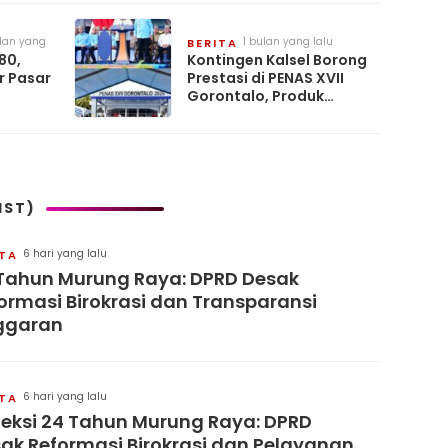
ulan yang
1 bulan yang lalu
BERITA
80,
Kontingen Kalsel Borong
r Pasar
Prestasi di PENAS XVII
Gorontalo, Produk
ko
Perkebunan Banua Raih
akan
Juara Nasional
IST)
6 hari yang lalu
ITA
Tahun Murung Raya: DPRD Desak
ormasi Birokrasi dan Transparansi
ggaran
6 hari yang lalu
ITA
leksi 24 Tahun Murung Raya: DPRD
ak Reformasi Birokrasi dan Pelayanan