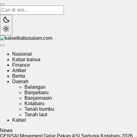
kalselbabusalam.com
Menyuarakan Kalsel, Menginspirasi Nusantara
Nasional
Kabar banua
Finance
Artikel
Berita
Daerah
Balangan
Banjarbaru
Banjarmasin
Kotabaru
Tanah bumbu
Tanah laut
Kalsel
News
GENSAI Movement Gelar Pekan ASI Sedunia Kotabaru 2026,