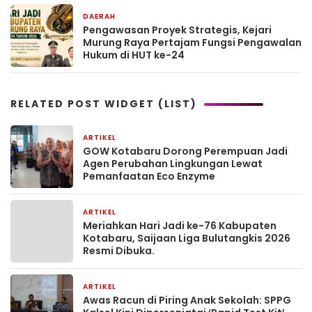
DAERAH
5 hari yang lalu
Pengawasan Proyek Strategis, Kejari
Murung Raya Pertajam Fungsi Pengawalan
Hukum di HUT ke-24
RELATED POST WIDGET (LIST)
ARTIKEL
1 bulan yang lalu
GOW Kotabaru Dorong Perempuan Jadi
Agen Perubahan Lingkungan Lewat
Pemanfaatan Eco Enzyme
ARTIKEL
1 bulan yang lalu
Meriahkan Hari Jadi ke-76 Kabupaten
Kotabaru, Saijaan Liga Bulutangkis 2026
Resmi Dibuka.
ARTIKEL
2 bulan yang lalu
Awas Racun di Piring Anak Sekolah: SPPG