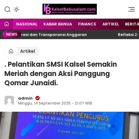
Menyuarakan Kalsel,
kalselbabusalam.com
Menginspirasi Nusantara
NASIONAL
KABAR BANUA
FINANCE
ARTIKEL
BERIT
NEWS
 Birokrasi dan Transparansi Anggaran
Refleksi 24 Ta
Artikel
. Pelantikan SMSI Kalsel Semakin
Meriah dengan Aksi Panggung
Qomar Junaidi.
admin
Minggu, 14 September 2025 - 21:07 WIB