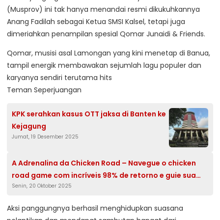
(Musprov) ini tak hanya menandai resmi dikukuhkannya
Anang Fadilah sebagai Ketua SMSI Kalsel, tetapi juga
dimeriahkan penampilan spesial Qomar Junaidi & Friends.
Qomar, musisi asal Lamongan yang kini menetap di Banua,
tampil energik membawakan sejumlah lagu populer dan
karyanya sendiri terutama hits
Teman Seperjuangan
KPK serahkan kasus OTT jaksa di Banten ke
Kejagung
Jumat, 19 Desember 2025
A Adrenalina da Chicken Road – Navegue o chicken
road game com incríveis 98% de retorno e guie sua
Senin, 20 Oktober 2025
galinha por quatro níveis de desafio para alcançar o
prêmio máximo em uma jornada de alto risco e
Aksi panggungnya berhasil menghidupkan suasana
recompensa.