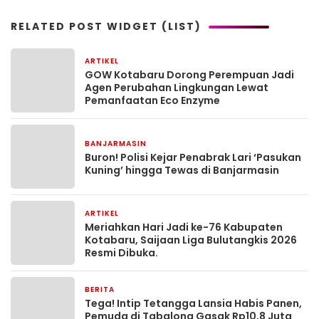
RELATED POST WIDGET (LIST)
ARTIKEL
1 bulan yang lalu
GOW Kotabaru Dorong Perempuan Jadi
Agen Perubahan Lingkungan Lewat
Pemanfaatan Eco Enzyme
BANJARMASIN
1 bulan yang lalu
Buron! Polisi Kejar Penabrak Lari ‘Pasukan
Kuning’ hingga Tewas di Banjarmasin
ARTIKEL
1 bulan yang lalu
Meriahkan Hari Jadi ke-76 Kabupaten
Kotabaru, Saijaan Liga Bulutangkis 2026
Resmi Dibuka.
BERITA
2 bulan yang lalu
Tega! Intip Tetangga Lansia Habis Panen,
Pemuda di Tabalong Gasak Rp10,8 Juta