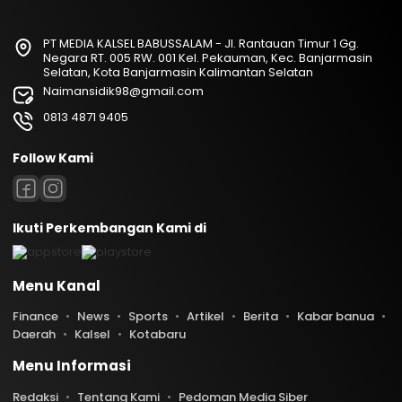
PT MEDIA KALSEL BABUSSALAM - Jl. Rantauan Timur 1 Gg.
Negara RT. 005 RW. 001 Kel. Pekauman, Kec. Banjarmasin
Selatan, Kota Banjarmasin Kalimantan Selatan
Naimansidik98@gmail.com
0813 4871 9405
Follow Kami
Ikuti Perkembangan Kami di
Menu Kanal
Finance
News
Sports
Artikel
Berita
Kabar banua
Daerah
Kalsel
Kotabaru
Menu Informasi
Redaksi
Tentang Kami
Pedoman Media Siber