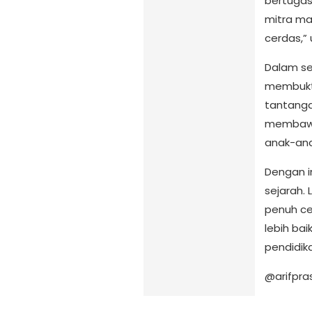
bertugas
mitra ma
cerdas,”
Dalam se
membukti
tantanga
membawa 
anak-anak
Dengan i
sejarah. 
penuh ce
lebih bai
pendidik
@arifpra