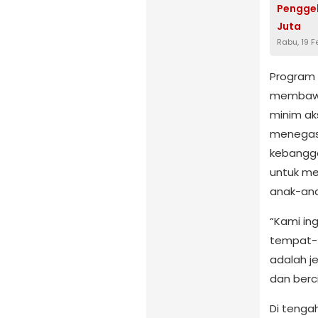
Penggel
Juta
Rabu, 19 F
Program 
membawa 
minim ak
menegask
kebangga
untuk me
anak-anak
“Kami in
tempat-t
adalah j
dan berci
Di tenga