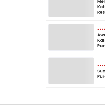
Mer
Kot
Res
ART
Awa
Kal
Pa
ART
Sun
Pur