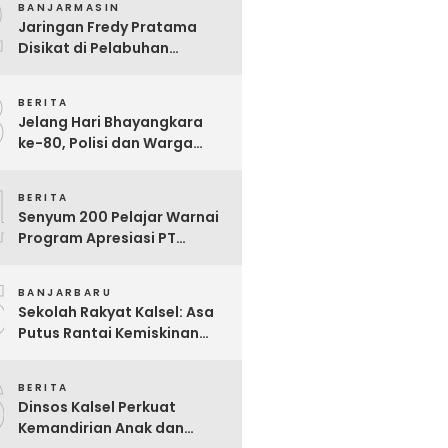
2
BANJARMASIN
Juara Nasional
Jaringan Fredy Pratama
Disikat di Pelabuhan
Trisakti, Polda Kalsel Sita
3
Sabu Rp 22 Miliar!
BERITA
Jelang Hari Bhayangkara
ke-80, Polisi dan Warga
Garagata Gotong Royong
4
Renovasi Jembatan Vital
BERITA
Penghubung Desa
Senyum 200 Pelajar Warnai
Program Apresiasi PT
Pelsart Tambang Kencana
5
BANJARBARU
Sekolah Rakyat Kalsel: Asa
Putus Rantai Kemiskinan
Ekstrem yang Terganjal
6
Sengketa Lahan
BERITA
Dinsos Kalsel Perkuat
Kemandirian Anak dan