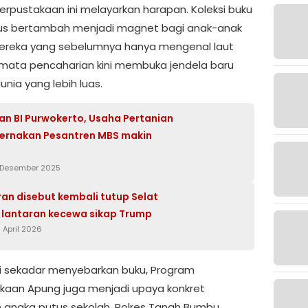
erpustakaan ini melayarkan harapan. Koleksi buku
us bertambah menjadi magnet bagi anak-anak
 Mereka yang sebelumnya hanya mengenal laut
mata pencaharian kini membuka jendela baru
nia yang lebih luas.
n BI Purwokerto, Usaha Pertanian
ernakan Pesantren MBS makin
 Desember 2025
Iran disebut kembali tutup Selat
lantaran kecewa sikap Trump
 April 2026
ri sekadar menyebarkan buku, Program
kaan Apung juga menjadi upaya konkret
angka putus sekolah. Polres Tanah Bumbu