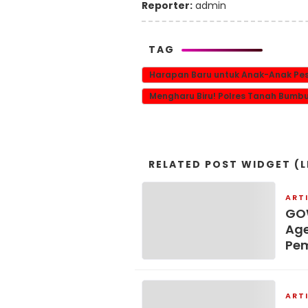
Reporter:
admin
TAG
Harapan Baru untuk Anak-Anak Pesi
Mengharu Biru! Polres Tanah Bumbu
RELATED POST WIDGET (L
ART
GOW
Age
Pe
ART