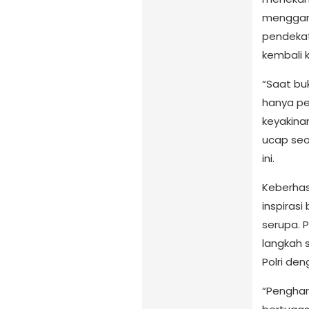
menggan
pendeka
kembali 
“Saat bu
hanya pe
keyakina
ucap seo
ini.
Keberhas
inspirasi
serupa. 
langkah
Polri de
“Penghar