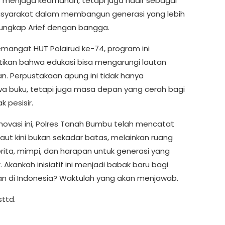
 menjaga keamanan, tetapi juga hadir sebagai
syarakat dalam membangun generasi yang lebih
 ungkap Arief dengan bangga.
mangat HUT Polairud ke-74, program ini
kan bahwa edukasi bisa mengarungi lautan
n. Perpustakaan apung ini tidak hanya
buku, tetapi juga masa depan yang cerah bagi
 pesisir.
novasi ini, Polres Tanah Bumbu telah mencatat
Laut kini bukan sekadar batas, melainkan ruang
rita, mimpi, dan harapan untuk generasi yang
k. Akankah inisiatif ini menjadi babak baru bagi
an di Indonesia? Waktulah yang akan menjawab.
sttd.