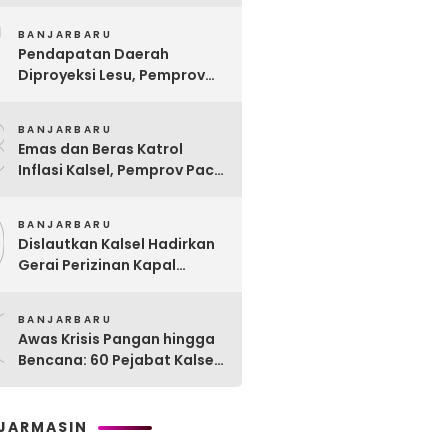
Remaja Lewat Program
7
Rehabilitasi Sosial PPRSAR
BANJARBARU
Mulia Satria
Pendapatan Daerah
Diproyeksi Lesu, Pemprov
Kalsel Mulai Sisir Anggaran
8
2027
BANJARBARU
Emas dan Beras Katrol
Inflasi Kalsel, Pemprov Pacu
SPHP Sebelum Kemarau
9
Menyengat
BANJARBARU
Dislautkan Kalsel Hadirkan
Gerai Perizinan Kapal
Perikanan, 189 Kapal
0
Nelayan Terlayani di
BANJARBARU
Kotabaru
Awas Krisis Pangan hingga
Bencana: 60 Pejabat Kalsel-
Kalteng Dikarantina,
Dituntut Lahirkan Inovasi
Radikal!
JARMASIN