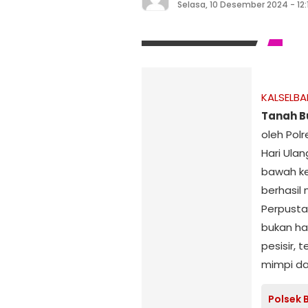
Selasa, 10 Desember 2024 - 12:
KALSELB
Tanah 
oleh Pol
Hari Ulan
bawah ke
berhasil
Perpusta
bukan h
pesisir,
mimpi da
Polsek 