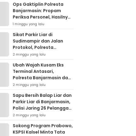
Ops Gaktiplin Polresta
Banjarmasin: Propam
Periksa Personel, Hasilnya
Nihil Pelanggaran
1 minggu yang lalu
Sikat Parkir Liar di
Sudimampir dan Jalan
Protokol, Polresta
Banjarmasin Mobilisasi
2 minggu yang lalu
Tim Gabungan
Ubah Wajah Kusam Eks
Terminal Antasari,
Polresta Banjarmasin dan
Warga Sapu Bersih
2 minggu yang lalu
Tumpukan Sampah
Sapu Bersih Balap Liar dan
Parkir Liar di Banjarmasin,
Polisi Jaring 26 Pelanggar
dalam Semalam
2 minggu yang lalu
Sokong Program Prabowo,
KSPSI Kalsel Minta Tata