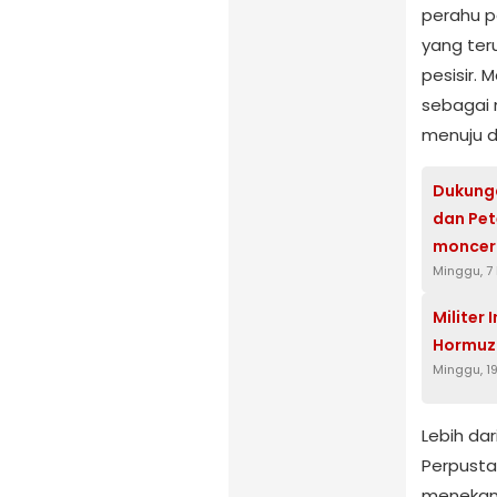
perahu p
yang ter
pesisir.
sebagai 
menuju du
Dukunga
dan Pet
moncer
Minggu, 7
Militer 
Hormuz 
Minggu, 19
Lebih da
Perpusta
menekan 