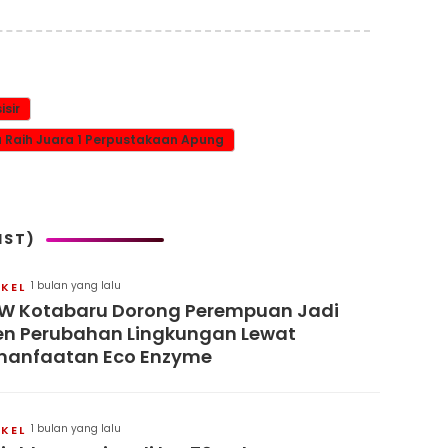
sir
 Raih Juara 1 Perpustakaan Apung
IST)
1 bulan yang lalu
IKEL
 Kotabaru Dorong Perempuan Jadi
n Perubahan Lingkungan Lewat
manfaatan Eco Enzyme
1 bulan yang lalu
IKEL