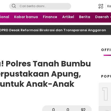
Ka
 Nusantara
ional
Kabar banua
Finance
Artikel
Berita
Daerah
DPRD Desak Reformasi Birokrasi dan Transparansi Anggaran
OFF
! Polres Tanah Bumbu
Perpustakaan Apung,
POP
 untuk Anak-Anak
1
0
0
92