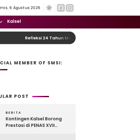
mis, 6 Agustus 2026
Kalsel
Refleksi 24 Tahun Murung Raya: DPRD Desak Reform
ICIAL MEMBER OF SMSI:
ULAR POST
BERITA
Kontingen Kalsel Borong
Prestasi di PENAS XVII
Gorontalo, Produk
Perkebunan Banua Raih