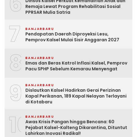
6
Dinsos Kalsel Perkuat Kemandirian Anak dan
Remaja Lewat Program Rehabilitasi Sosial
PPRSAR Mulia Satria
7
BANJARBARU
Pendapatan Daerah Diproyeksi Lesu,
Pemprov Kalsel Mulai Sisir Anggaran 2027
8
BANJARBARU
Emas dan Beras Katrol Inflasi Kalsel, Pemprov
Pacu SPHP Sebelum Kemarau Menyengat
9
BANJARBARU
Dislautkan Kalsel Hadirkan Gerai Perizinan
Kapal Perikanan, 189 Kapal Nelayan Terlayani
di Kotabaru
10
BANJARBARU
Awas Krisis Pangan hingga Bencana: 60
Pejabat Kalsel-Kalteng Dikarantina, Dituntut
Lahirkan Inovasi Radikal!