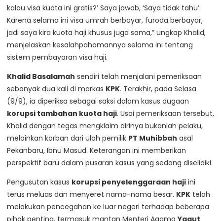
kalau visa kuota ini gratis?’ Saya jawab, ‘Saya tidak tahu’.
Karena selama ini visa umrah berbayar, furoda berbayar,
jadi saya kira kuota haji khusus juga sama,” ungkap Khalid,
menjelaskan kesalahpahamannya selama ini tentang
sistem pembayaran visa haji.
Khalid Basalamah
sendiri telah menjalani pemeriksaan
sebanyak dua kali di markas
KPK
. Terakhir, pada Selasa
(9/9), ia diperiksa sebagai saksi dalam kasus dugaan
korupsi tambahan kuota haji
. Usai pemeriksaan tersebut,
Khalid dengan tegas mengklaim dirinya bukanlah pelaku,
melainkan korban dari ulah pemilik
PT Muhibbah
asal
Pekanbaru, Ibnu Masud. Keterangan ini memberikan
perspektif baru dalam pusaran kasus yang sedang diselidiki.
Pengusutan kasus
korupsi penyelenggaraan haji
ini
terus meluas dan menyeret nama-nama besar.
KPK
telah
melakukan pencegahan ke luar negeri terhadap beberapa
pihak penting, termasuk mantan Menteri Agama
Yaqut