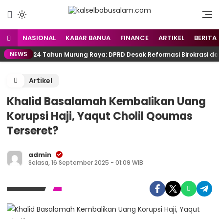
Menyuarakan Kalsel,
kalselbabusalam.com
Menginspirasi Nusantara
NASIONAL
KABAR BANUA
FINANCE
ARTIKEL
BERITA
NEWS
24 Tahun Murung Raya: DPRD Desak Reformasi Birokrasi d
Artikel
Khalid Basalamah Kembalikan Uang
Korupsi Haji, Yaqut Cholil Qoumas
Terseret?
admin
Selasa, 16 September 2025 - 01:09 WIB