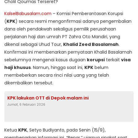
KalselBabusalam.com
– Komisi Pemberantasan Korupsi
(
KPK
) secara resmi mengonfirmasi adanya pengembalian
dana oleh pendakwah sekaligus pemilik perusahaan
perjalanan haji dan umrah PT Zahra Oto Mandiri, yang
dikenal sebagai Uhud Tour,
Khalid Zeed Basalamah
.
Konfirmasi ini membenarkan pernyataan Khalid Basalamah
sebelumnya mengenai kasus dugaan
korupsi
terkait
visa
haji khusus
. Namun, hingga saat ini,
KPK
belum
membeberkan secara rinci nilai uang yang telah
dikembalikan tersebut.
KPK lakukan OTT di Depok malam ini
Jumat, 6 Februari 2026
Ketua
KPK
, Setyo Budiyanto, pada Senin (15/9),
membenarkan informasi ini. “Benar,” ujarnya singkat saat