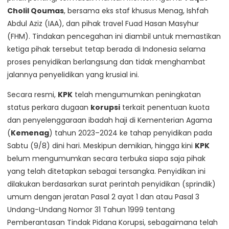
Cholil Qoumas
, bersama eks staf khusus Menag, Ishfah
Abdul Aziz (IAA), dan pihak travel Fuad Hasan Masyhur
(FHM). Tindakan pencegahan ini diambil untuk memastikan
ketiga pihak tersebut tetap berada di Indonesia selama
proses penyidikan berlangsung dan tidak menghambat
jalannya penyelidikan yang krusial ini.
Secara resmi,
KPK
telah mengumumkan peningkatan
status perkara dugaan
korupsi
terkait penentuan kuota
dan penyelenggaraan ibadah haji di Kementerian Agama
(
Kemenag
) tahun 2023–2024 ke tahap penyidikan pada
Sabtu (9/8) dini hari. Meskipun demikian, hingga kini
KPK
belum mengumumkan secara terbuka siapa saja pihak
yang telah ditetapkan sebagai tersangka. Penyidikan ini
dilakukan berdasarkan surat perintah penyidikan (sprindik)
umum dengan jeratan Pasal 2 ayat 1 dan atau Pasal 3
Undang-Undang Nomor 31 Tahun 1999 tentang
Pemberantasan Tindak Pidana Korupsi, sebagaimana telah