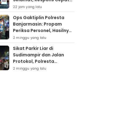
Polresta Banjarmasin Tuai
22 jam yang lalu
Apresiasi Orang Tua
Ops Gaktiplin Polresta
Banjarmasin: Propam
Periksa Personel, Hasilnya
Nihil Pelanggaran
2 minggu yang lalu
Sikat Parkir Liar di
Sudimampir dan Jalan
Protokol, Polresta
Banjarmasin Mobilisasi
2 minggu yang lalu
Tim Gabungan