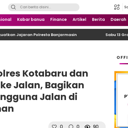
S
 Nusantara
ional
Kabar banua
Finance
Artikel
Berita
Daerah
ajaran Polresta Banjarmasin
Sabu 13 Gram Disem
OFF
lres Kotabaru dan
 ke Jalan, Bagikan
engguna Jalan di
han
0
0
90