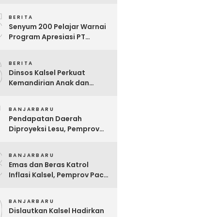
Ekstrem yang Terganjal
5
Sengketa Lahan
BERITA
Senyum 200 Pelajar Warnai
Program Apresiasi PT
Pelsart Tambang Kencana
6
BERITA
Dinsos Kalsel Perkuat
Kemandirian Anak dan
Remaja Lewat Program
7
Rehabilitasi Sosial PPRSAR
BANJARBARU
Mulia Satria
Pendapatan Daerah
Diproyeksi Lesu, Pemprov
Kalsel Mulai Sisir Anggaran
8
2027
BANJARBARU
Emas dan Beras Katrol
Inflasi Kalsel, Pemprov Pacu
SPHP Sebelum Kemarau
9
Menyengat
BANJARBARU
Dislautkan Kalsel Hadirkan