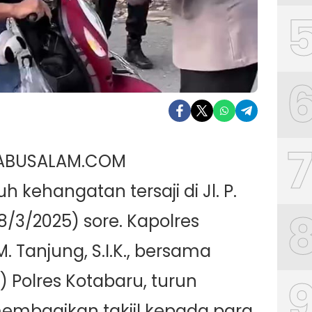
BABUSALAM.COM
ehangatan tersaji di Jl. P.
8/3/2025) sore. Kapolres
. Tanjung, S.I.K., bersama
 Polres Kotabaru, turun
membagikan takjil kepada para