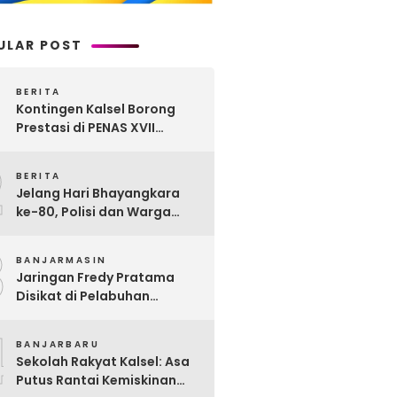
ULAR POST
BERITA
Kontingen Kalsel Borong
Prestasi di PENAS XVII
Gorontalo, Produk
2
Perkebunan Banua Raih
BERITA
Juara Nasional
Jelang Hari Bhayangkara
ke-80, Polisi dan Warga
Garagata Gotong Royong
3
Renovasi Jembatan Vital
BANJARMASIN
Penghubung Desa
Jaringan Fredy Pratama
Disikat di Pelabuhan
Trisakti, Polda Kalsel Sita
4
Sabu Rp 22 Miliar!
BANJARBARU
Sekolah Rakyat Kalsel: Asa
Putus Rantai Kemiskinan