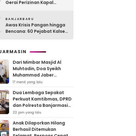
Gerai Perizinan Kapal
Perikanan, 189 Kapal
0
Nelayan Terlayani di
BANJARBARU
Kotabaru
Awas Krisis Pangan hingga
Bencana: 60 Pejabat Kalsel-
Kalteng Dikarantina,
Dituntut Lahirkan Inovasi
Radikal!
JARMASIN
Dari Mimbar Masjid Al
Muhtadin, Doa Syeikh
Muhammad Jaber
Menguatkan Jajaran
17 menit yang lalu
Polresta Banjarmasin
Dua Lembaga Sepakat
Perkuat Kamtibmas, DPRD
dan Polresta Banjarmasin
Pertajam Sinergi “Kayuh
22 jam yang lalu
Baimbai”
Anak Dilaporkan Hilang
Berhasil Ditemukan
Selamat, Respons Cepat