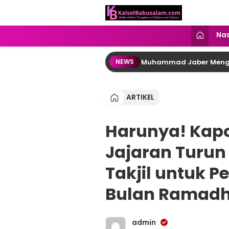
kalselbabusalam.com
Menyuarakan Kalsel, Menginspirasi
Nas
Masjid Al Muhtadin, Doa Syeikh Muhammad Jaber Menguatkan J
NEWS
ARTIKEL
Harunya! Kapo
Jajaran Turun
Takjil untuk P
Bulan Ramad
admin