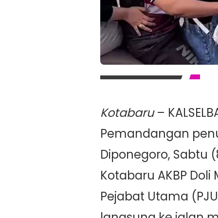
Kotabaru
– KALSEL
Pemandangan penuh k
Diponegoro, Sabtu (
Kotabaru AKBP Doli M
Pejabat Utama (PJU)
langsung ke jalan 