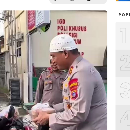
B
POP
1