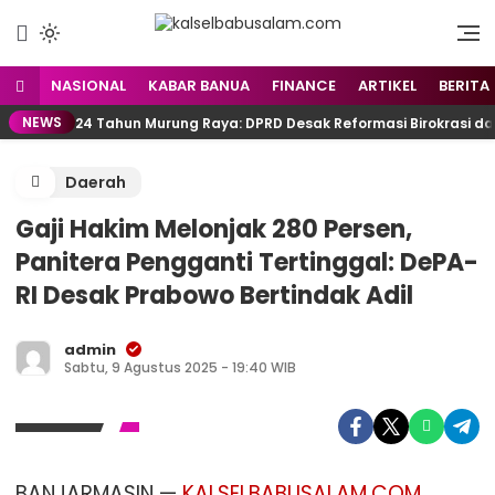
Menyuarakan Kalsel,
kalselbabusalam.com
Menginspirasi Nusantara
NASIONAL
KABAR BANUA
FINANCE
ARTIKEL
BERITA
NEWS
24 Tahun Murung Raya: DPRD Desak Reformasi Birokrasi d
Daerah
Gaji Hakim Melonjak 280 Persen,
Panitera Pengganti Tertinggal: DePA-
RI Desak Prabowo Bertindak Adil
admin
Sabtu, 9 Agustus 2025 - 19:40 WIB
BANJARMASIN —
KALSELBABUSALAM.COM