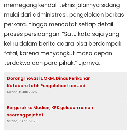
memegang kendali teknis jalannya sidang—
mulai dari administrasi, pengelolaan berkas
perkara, hingga mencatat setiap detail
proses persidangan. “Satu kata saja yang
keliru dalam berita acara bisa berdampak
fatal, karena menyangkut masa depan
terdakwa dan para pihak,” ujarnya.
Dorong Inovasi UMKM, Dinas Perikanan
Kotabaru Latih Pengolahan Ikan Jadi
Selasa, 14 Juli 2026
Produk Bernilai Ekonomis Tinggi
Bergerak ke Madiun, KPK geledah rumah
seorang pejabat
Selasa, 7 April 2026