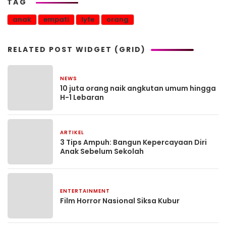
TAG
anak
empati
lyfe
orang
RELATED POST WIDGET (GRID)
NEWS
21 Maret 2026
10 juta orang naik angkutan umum hingga
H-1 Lebaran
ARTIKEL
6 September 2025
3 Tips Ampuh: Bangun Kepercayaan Diri
Anak Sebelum Sekolah
ENTERTAINMENT
31 Agustus 2025
Film Horror Nasional Siksa Kubur