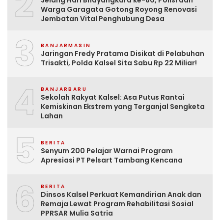
2
Jelang Hari Bhayangkara ke-80, Polisi dan
Warga Garagata Gotong Royong Renovasi
Jembatan Vital Penghubung Desa
3
BANJARMASIN
Jaringan Fredy Pratama Disikat di Pelabuhan
Trisakti, Polda Kalsel Sita Sabu Rp 22 Miliar!
4
BANJARBARU
Sekolah Rakyat Kalsel: Asa Putus Rantai
Kemiskinan Ekstrem yang Terganjal Sengketa
Lahan
5
BERITA
Senyum 200 Pelajar Warnai Program
Apresiasi PT Pelsart Tambang Kencana
6
BERITA
Dinsos Kalsel Perkuat Kemandirian Anak dan
Remaja Lewat Program Rehabilitasi Sosial
PPRSAR Mulia Satria