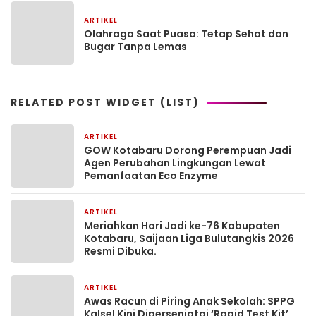
ARTIKEL
28 Agustus 2025
Olahraga Saat Puasa: Tetap Sehat dan
Bugar Tanpa Lemas
RELATED POST WIDGET (LIST)
ARTIKEL
1 bulan yang lalu
GOW Kotabaru Dorong Perempuan Jadi
Agen Perubahan Lingkungan Lewat
Pemanfaatan Eco Enzyme
ARTIKEL
1 bulan yang lalu
Meriahkan Hari Jadi ke-76 Kabupaten
Kotabaru, Saijaan Liga Bulutangkis 2026
Resmi Dibuka.
ARTIKEL
2 bulan yang lalu
Awas Racun di Piring Anak Sekolah: SPPG
Kalsel Kini Dipersenjatai ‘Rapid Test Kit’