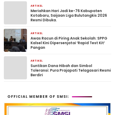
ARTIKEL
1 bulan yang lalu
Meriahkan Hari Jadi ke-76 Kabupaten
Kotabaru, Saijaan Liga Bulutangkis 2026
Resmi Dibuka.
ARTIKEL
2 bulan yang lalu
Awas Racun di Piring Anak Sekolah: SPPG
Kalsel Kini Dipersenjatai ‘Rapid Test Kit’
Pangan
ARTIKEL
2 bulan yang lalu
Suntikan Dana Hibah dan Simbol
Toleransi: Pura Prajapati Telagasari Resmi
Berdiri
OFFICIAL MEMBER OF SMSI: