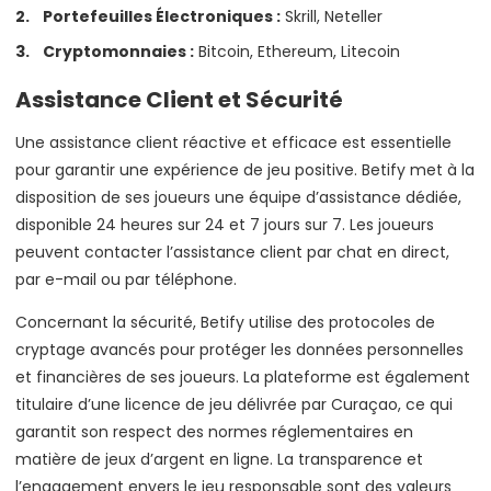
Portefeuilles Électroniques :
Skrill, Neteller
Cryptomonnaies :
Bitcoin, Ethereum, Litecoin
Assistance Client et Sécurité
Une assistance client réactive et efficace est essentielle
pour garantir une expérience de jeu positive. Betify met à la
disposition de ses joueurs une équipe d’assistance dédiée,
disponible 24 heures sur 24 et 7 jours sur 7. Les joueurs
peuvent contacter l’assistance client par chat en direct,
par e-mail ou par téléphone.
Concernant la sécurité, Betify utilise des protocoles de
cryptage avancés pour protéger les données personnelles
et financières de ses joueurs. La plateforme est également
titulaire d’une licence de jeu délivrée par Curaçao, ce qui
garantit son respect des normes réglementaires en
matière de jeux d’argent en ligne. La transparence et
l’engagement envers le jeu responsable sont des valeurs