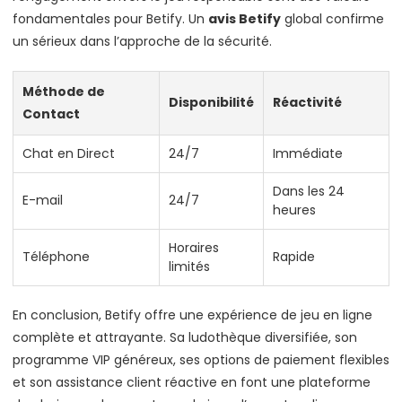
fondamentales pour Betify. Un
avis Betify
global confirme
un sérieux dans l’approche de la sécurité.
Méthode de
Disponibilité
Réactivité
Contact
Chat en Direct
24/7
Immédiate
Dans les 24
E-mail
24/7
heures
Horaires
Téléphone
Rapide
limités
En conclusion, Betify offre une expérience de jeu en ligne
complète et attrayante. Sa ludothèque diversifiée, son
programme VIP généreux, ses options de paiement flexibles
et son assistance client réactive en font une plateforme