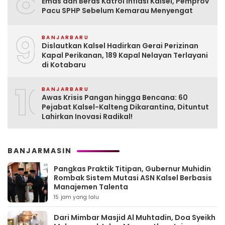
8
Emas dan Beras Katrol Inflasi Kalsel, Pemprov
Pacu SPHP Sebelum Kemarau Menyengat
9
BANJARBARU
Dislautkan Kalsel Hadirkan Gerai Perizinan
Kapal Perikanan, 189 Kapal Nelayan Terlayani
di Kotabaru
10
BANJARBARU
Awas Krisis Pangan hingga Bencana: 60
Pejabat Kalsel-Kalteng Dikarantina, Dituntut
Lahirkan Inovasi Radikal!
BANJARMASIN
Pangkas Praktik Titipan, Gubernur Muhidin
Rombak Sistem Mutasi ASN Kalsel Berbasis
Manajemen Talenta
15 jam yang lalu
Dari Mimbar Masjid Al Muhtadin, Doa Syeikh