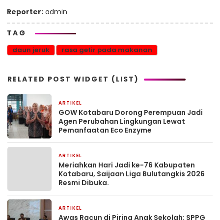
Reporter:
admin
TAG
daun jeruk
rasa getir pada makanan
RELATED POST WIDGET (LIST)
ARTIKEL
1 bulan yang lalu
GOW Kotabaru Dorong Perempuan Jadi
Agen Perubahan Lingkungan Lewat
Pemanfaatan Eco Enzyme
ARTIKEL
1 bulan yang lalu
Meriahkan Hari Jadi ke-76 Kabupaten
Kotabaru, Saijaan Liga Bulutangkis 2026
Resmi Dibuka.
ARTIKEL
2 bulan yang lalu
Awas Racun di Piring Anak Sekolah: SPPG