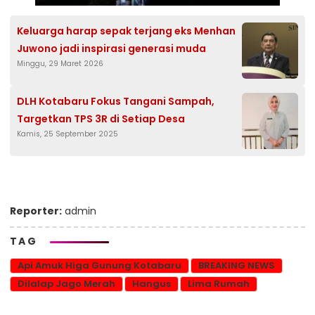
Keluarga harap sepak terjang eks Menhan
Juwono jadi inspirasi generasi muda
Minggu, 29 Maret 2026
DLH Kotabaru Fokus Tangani Sampah,
Targetkan TPS 3R di Setiap Desa
Kamis, 25 September 2025
Reporter:
admin
TAG
Api Amuk Higa Gunung Kotabaru
BREAKING NEWS
Dilalap Jago Merah
Hangus
Lima Rumah