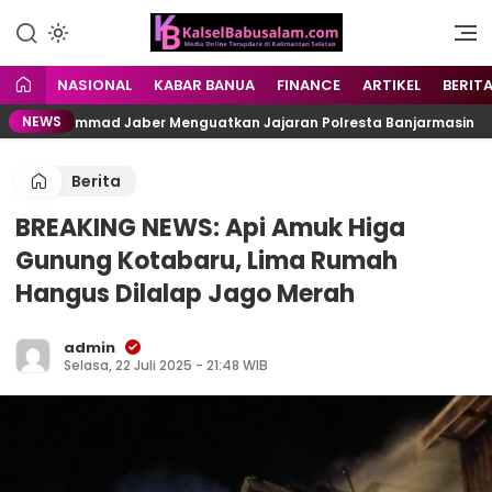
Menyuarakan Kalsel,
kalselbabusalam.com
Menginspirasi Nusantara
NASIONAL
KABAR BANUA
FINANCE
ARTIKEL
BERIT
NEWS
kh Muhammad Jaber Menguatkan Jajaran Polresta Banjarmasin
Berita
BREAKING NEWS: Api Amuk Higa
Gunung Kotabaru, Lima Rumah
Hangus Dilalap Jago Merah
admin
Selasa, 22 Juli 2025 - 21:48 WIB