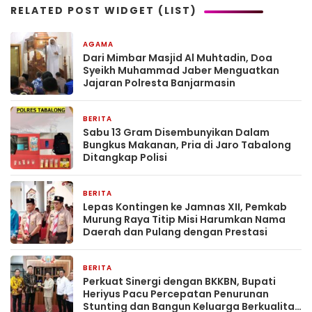
RELATED POST WIDGET (LIST)
AGAMA
11 jam yang lalu
Dari Mimbar Masjid Al Muhtadin, Doa
Syeikh Muhammad Jaber Menguatkan
Jajaran Polresta Banjarmasin
BERITA
1 hari yang lalu
Sabu 13 Gram Disembunyikan Dalam
Bungkus Makanan, Pria di Jaro Tabalong
Ditangkap Polisi
BERITA
1 hari yang lalu
Lepas Kontingen ke Jamnas XII, Pemkab
Murung Raya Titip Misi Harumkan Nama
Daerah dan Pulang dengan Prestasi
BERITA
1 hari yang lalu
Perkuat Sinergi dengan BKKBN, Bupati
Heriyus Pacu Percepatan Penurunan
Stunting dan Bangun Keluarga Berkualitas