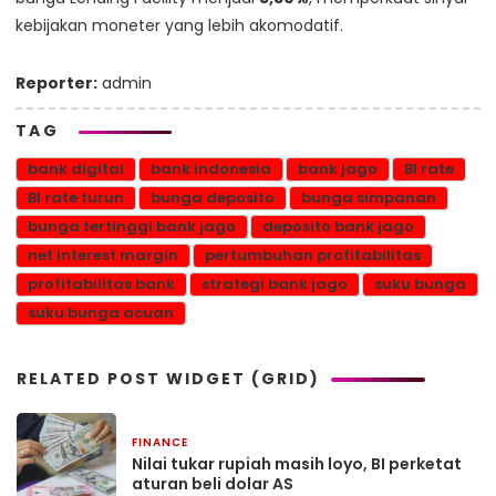
kebijakan moneter yang lebih akomodatif.
Reporter:
admin
TAG
bank digital
bank indonesia
bank jago
BI rate
BI rate turun
bunga deposito
bunga simpanan
bunga tertinggi bank jago
deposito bank jago
net interest margin
pertumbuhan profitabilitas
profitabilitas bank
strategi bank jago
suku bunga
suku bunga acuan
RELATED POST WIDGET (GRID)
FINANCE
2 bulan yang lalu
Nilai tukar rupiah masih loyo, BI perketat
aturan beli dolar AS