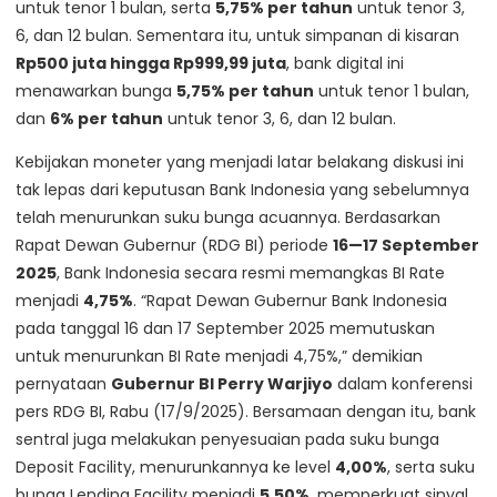
untuk tenor 1 bulan, serta
5,75% per tahun
untuk tenor 3,
6, dan 12 bulan. Sementara itu, untuk simpanan di kisaran
Rp500 juta hingga Rp999,99 juta
, bank digital ini
menawarkan bunga
5,75% per tahun
untuk tenor 1 bulan,
dan
6% per tahun
untuk tenor 3, 6, dan 12 bulan.
Kebijakan moneter yang menjadi latar belakang diskusi ini
tak lepas dari keputusan Bank Indonesia yang sebelumnya
telah menurunkan suku bunga acuannya. Berdasarkan
Rapat Dewan Gubernur (RDG BI) periode
16—17 September
2025
, Bank Indonesia secara resmi memangkas BI Rate
menjadi
4,75%
. “Rapat Dewan Gubernur Bank Indonesia
pada tanggal 16 dan 17 September 2025 memutuskan
untuk menurunkan BI Rate menjadi 4,75%,” demikian
pernyataan
Gubernur BI Perry Warjiyo
dalam konferensi
pers RDG BI, Rabu (17/9/2025). Bersamaan dengan itu, bank
sentral juga melakukan penyesuaian pada suku bunga
Deposit Facility, menurunkannya ke level
4,00%
, serta suku
bunga Lending Facility menjadi
5,50%
, memperkuat sinyal