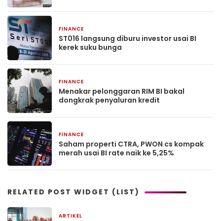
FINANCE
3 bulan yang lalu
ST016 langsung diburu investor usai BI
kerek suku bunga
FINANCE
3 bulan yang lalu
Menakar pelonggaran RIM BI bakal
dongkrak penyaluran kredit
FINANCE
3 bulan yang lalu
Saham properti CTRA, PWON cs kompak
merah usai BI rate naik ke 5,25%
RELATED POST WIDGET (LIST)
ARTIKEL
1 bulan yang lalu