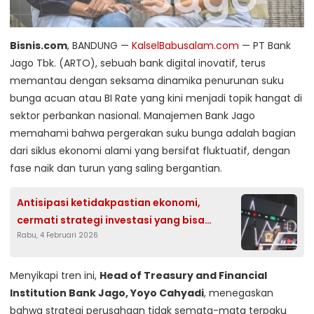
Bisnis.com
, BANDUNG —
KalselBabusalam.com
— PT Bank
Jago Tbk. (ARTO), sebuah bank digital inovatif, terus
memantau dengan seksama dinamika penurunan suku
bunga acuan atau BI Rate yang kini menjadi topik hangat di
sektor perbankan nasional. Manajemen Bank Jago
memahami bahwa pergerakan suku bunga adalah bagian
dari siklus ekonomi alami yang bersifat fluktuatif, dengan
fase naik dan turun yang saling bergantian.
Antisipasi ketidakpastian ekonomi,
cermati strategi investasi yang bisa
Rabu, 4 Februari 2026
dilakukan
Menyikapi tren ini,
Head of Treasury and Financial
Institution Bank Jago, Yoyo Cahyadi
, menegaskan
bahwa strategi perusahaan tidak semata-mata terpaku