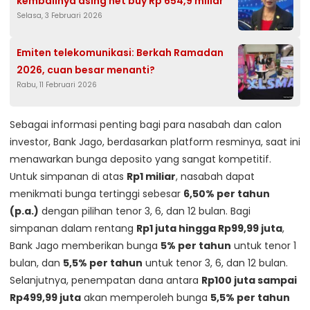
kembalinya asing net buy Rp 654,9 miliar
Selasa, 3 Februari 2026
Emiten telekomunikasi: Berkah Ramadan
2026, cuan besar menanti?
Rabu, 11 Februari 2026
Sebagai informasi penting bagi para nasabah dan calon
investor, Bank Jago, berdasarkan platform resminya, saat ini
menawarkan bunga deposito yang sangat kompetitif.
Untuk simpanan di atas
Rp1 miliar
, nasabah dapat
menikmati bunga tertinggi sebesar
6,50% per tahun
(p.a.)
dengan pilihan tenor 3, 6, dan 12 bulan. Bagi
simpanan dalam rentang
Rp1 juta hingga Rp99,99 juta
,
Bank Jago memberikan bunga
5% per tahun
untuk tenor 1
bulan, dan
5,5% per tahun
untuk tenor 3, 6, dan 12 bulan.
Selanjutnya, penempatan dana antara
Rp100 juta sampai
Rp499,99 juta
akan memperoleh bunga
5,5% per tahun