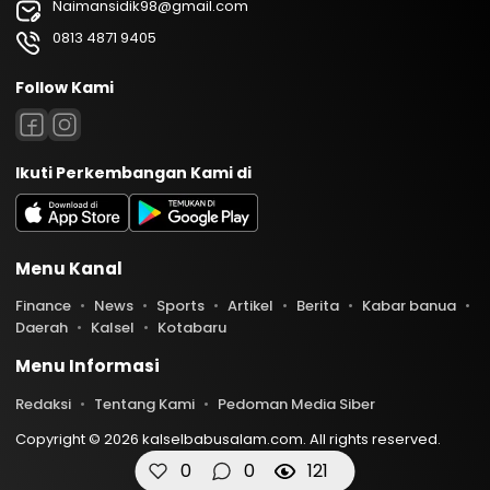
Naimansidik98@gmail.com
0813 4871 9405
Follow Kami
Ikuti Perkembangan Kami di
Menu Kanal
Finance
News
Sports
Artikel
Berita
Kabar banua
Daerah
Kalsel
Kotabaru
Menu Informasi
Redaksi
Tentang Kami
Pedoman Media Siber
Copyright © 2026 kalselbabusalam.com. All rights reserved.
0
0
121