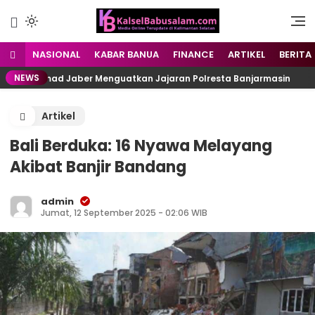
Menyuarakan Kalsel,
kalselbabusalam.com
Menginspirasi Nusantara
NASIONAL
KABAR BANUA
FINANCE
ARTIKEL
BERITA
NEWS
 Muhammad Jaber Menguatkan Jajaran Polresta Banjarmasin
Artikel
Bali Berduka: 16 Nyawa Melayang
Akibat Banjir Bandang
admin
Jumat, 12 September 2025 - 02:06 WIB