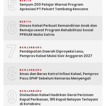
5
BERITA
Senyum 200 Pelajar Warnai Program
Apresiasi PT Pelsart Tambang Kencana
6
BERITA
Dinsos Kalsel Perkuat Kemandirian Anak dan
Remaja Lewat Program Rehabilitasi Sosial
PPRSAR Mulia Satria
7
BANJARBARU
Pendapatan Daerah Diproyeksi Lesu,
Pemprov Kalsel Mulai Sisir Anggaran 2027
8
BANJARBARU
Emas dan Beras Katrol Inflasi Kalsel, Pemprov
Pacu SPHP Sebelum Kemarau Menyengat
9
BANJARBARU
Dislautkan Kalsel Hadirkan Gerai Perizinan
Kapal Perikanan, 189 Kapal Nelayan Terlayani
di Kotabaru