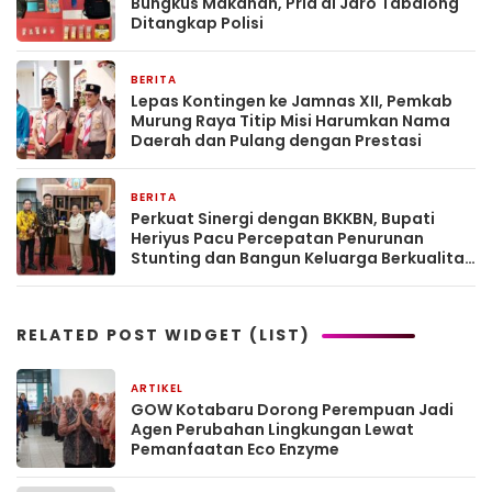
Bungkus Makanan, Pria di Jaro Tabalong
Ditangkap Polisi
BERITA
23 jam yang lalu
Lepas Kontingen ke Jamnas XII, Pemkab
Murung Raya Titip Misi Harumkan Nama
Daerah dan Pulang dengan Prestasi
BERITA
23 jam yang lalu
Perkuat Sinergi dengan BKKBN, Bupati
Heriyus Pacu Percepatan Penurunan
Stunting dan Bangun Keluarga Berkualitas
di Murung Raya
RELATED POST WIDGET (LIST)
ARTIKEL
1 bulan yang lalu
GOW Kotabaru Dorong Perempuan Jadi
Agen Perubahan Lingkungan Lewat
Pemanfaatan Eco Enzyme