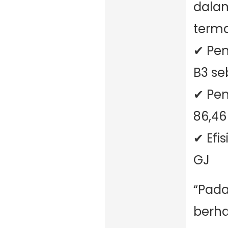
dalam
terma
✔ Pe
B3 se
✔ Pe
86,46
✔ Efi
GJ
“Pada
berha