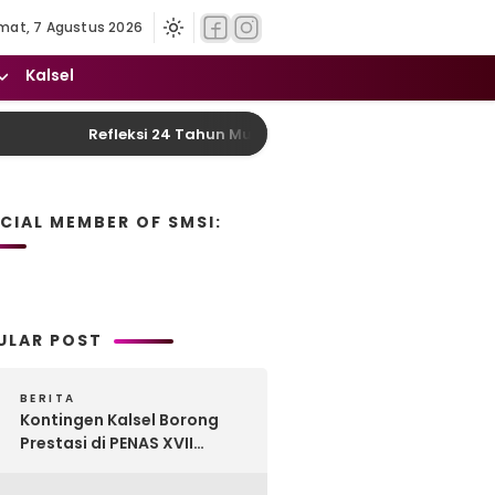
mat, 7 Agustus 2026
Kalsel
Refleksi 24 Tahun Murung Raya: DPRD Desak Reform
ICIAL MEMBER OF SMSI:
ULAR POST
BERITA
Kontingen Kalsel Borong
Prestasi di PENAS XVII
Gorontalo, Produk
Perkebunan Banua Raih