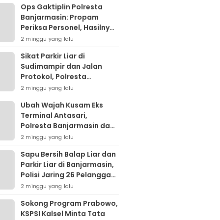
Ops Gaktiplin Polresta
Banjarmasin: Propam
Periksa Personel, Hasilnya
Nihil Pelanggaran
2 minggu yang lalu
Sikat Parkir Liar di
Sudimampir dan Jalan
Protokol, Polresta
Banjarmasin Mobilisasi
2 minggu yang lalu
Tim Gabungan
Ubah Wajah Kusam Eks
Terminal Antasari,
Polresta Banjarmasin dan
Warga Sapu Bersih
2 minggu yang lalu
Tumpukan Sampah
Sapu Bersih Balap Liar dan
Parkir Liar di Banjarmasin,
Polisi Jaring 26 Pelanggar
dalam Semalam
2 minggu yang lalu
Sokong Program Prabowo,
KSPSI Kalsel Minta Tata