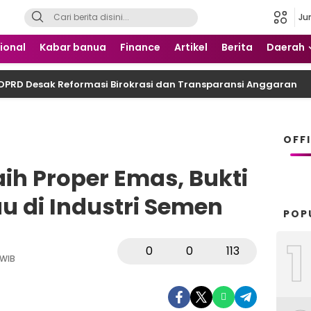
Ju
 Nusantara
ional
Kabar banua
Finance
Artikel
Berita
Daerah
DPRD Desak Reformasi Birokrasi dan Transparansi Anggaran
OFF
ih Proper Emas, Bukti
u di Industri Semen
POP
1
0
0
113
 WIB