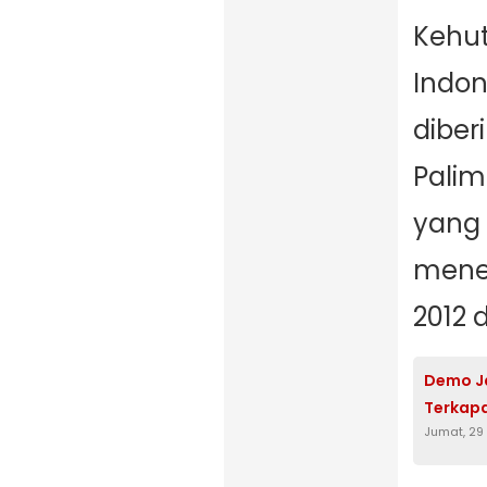
Kehut
Indon
diber
Palim
yang
mener
2012 
Demo Ja
Terkapa
Jumat, 29