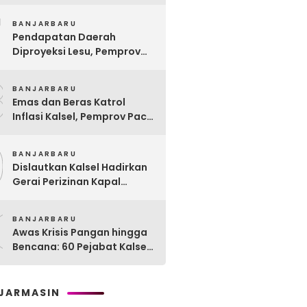
Remaja Lewat Program
7
Rehabilitasi Sosial PPRSAR
BANJARBARU
Mulia Satria
Pendapatan Daerah
Diproyeksi Lesu, Pemprov
Kalsel Mulai Sisir Anggaran
8
2027
BANJARBARU
Emas dan Beras Katrol
Inflasi Kalsel, Pemprov Pacu
SPHP Sebelum Kemarau
9
Menyengat
BANJARBARU
Dislautkan Kalsel Hadirkan
Gerai Perizinan Kapal
Perikanan, 189 Kapal
0
Nelayan Terlayani di
BANJARBARU
Kotabaru
Awas Krisis Pangan hingga
Bencana: 60 Pejabat Kalsel-
Kalteng Dikarantina,
Dituntut Lahirkan Inovasi
Radikal!
JARMASIN