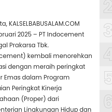
rta, KALSELBABUSALAM.COM
bruari 2025 – PT Indocement
al Prakarsa Tbk.
ocement) kembali menorehkan
asi dengan meraih peringkat
er Emas dalam Program
aian Peringkat Kinerja
ahaan (Proper) dari
terian Lingkungan Hidup dan