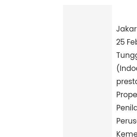
Jaka
25 Fe
Tungg
(Ind
prest
Prop
Penil
Perus
Kemen