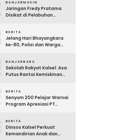
2
BANJARMASIN
Juara Nasional
Jaringan Fredy Pratama
Disikat di Pelabuhan
Trisakti, Polda Kalsel Sita
3
Sabu Rp 22 Miliar!
BERITA
Jelang Hari Bhayangkara
ke-80, Polisi dan Warga
Garagata Gotong Royong
4
Renovasi Jembatan Vital
BANJARBARU
Penghubung Desa
Sekolah Rakyat Kalsel: Asa
Putus Rantai Kemiskinan
Ekstrem yang Terganjal
5
Sengketa Lahan
BERITA
Senyum 200 Pelajar Warnai
Program Apresiasi PT
Pelsart Tambang Kencana
6
BERITA
Dinsos Kalsel Perkuat
Kemandirian Anak dan