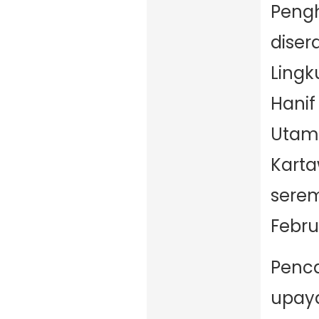
Pengh
diser
Ling
Hanif
Utama
Karta
serem
Febru
Penca
upaya