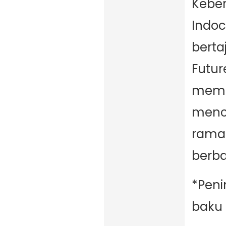
Keber
Indo
berta
Futur
memp
menci
rama
berbag
*Pen
baku 