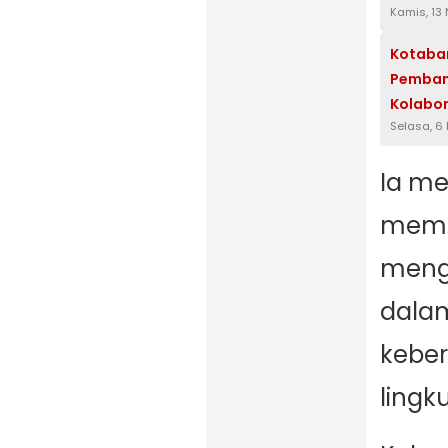
Kamis, 13
Kotaba
Pembang
Kolabor
Selasa, 6
Ia m
memb
meng
dala
keber
lingk