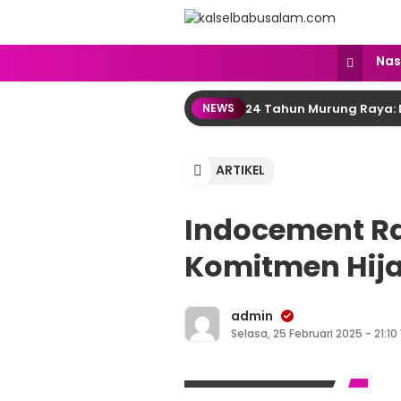
kalselbabusalam.com
Menyuarakan Kalsel, Menginspirasi
Nas
24 Tahun Murung Raya: 
NEWS
ARTIKEL
Indocement Ra
Komitmen Hija
admin
Selasa, 25 Februari 2025 - 21:10