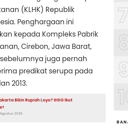
anan (KLHK) Republik
esia. Penghargaan ini
ikan kepada Kompleks Pabrik
anan, Cirebon, Jawa Barat,
 sebelumnya juga pernah
ima predikat serupa pada
dan 2013.
1
karta Bikin Rupiah Loyo? IHSG Ikut
r!
 Agustus 2025
BAN