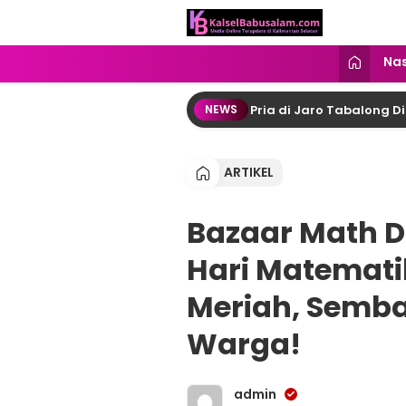
kalselbabusalam.com
Menyuarakan Kalsel, Menginspirasi
Nas
kan Dalam Bungkus Makanan, Pria di Jaro Tabalong Ditangkap
NEWS
ARTIKEL
Bazaar Math D
Hari Matemati
Meriah, Semb
Warga!
admin