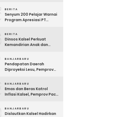
Ekstrem yang Terganjal
5
Sengketa Lahan
BERITA
Senyum 200 Pelajar Warnai
Program Apresiasi PT
Pelsart Tambang Kencana
6
BERITA
Dinsos Kalsel Perkuat
Kemandirian Anak dan
Remaja Lewat Program
7
Rehabilitasi Sosial PPRSAR
BANJARBARU
Mulia Satria
Pendapatan Daerah
Diproyeksi Lesu, Pemprov
Kalsel Mulai Sisir Anggaran
8
2027
BANJARBARU
Emas dan Beras Katrol
Inflasi Kalsel, Pemprov Pacu
SPHP Sebelum Kemarau
9
Menyengat
BANJARBARU
Dislautkan Kalsel Hadirkan