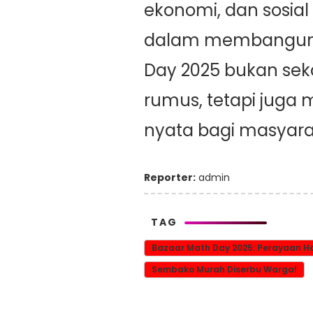
ekonomi, dan sosial
dalam membangun 
Day 2025 bukan se
rumus, tetapi jug
nyata bagi masyara
Reporter:
admin
TAG
Bazaar Math Day 2025: Perayaan H
Sembako Murah Diserbu Warga!