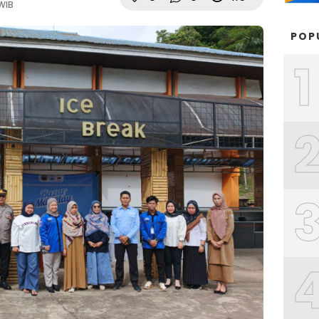
 WIB
POP
1