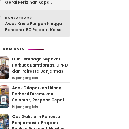
Gerai Perizinan Kapal
Perikanan, 189 Kapal
0
Nelayan Terlayani di
BANJARBARU
Kotabaru
Awas Krisis Pangan hingga
Bencana: 60 Pejabat Kalsel-
Kalteng Dikarantina,
Dituntut Lahirkan Inovasi
Radikal!
JARMASIN
Dua Lembaga Sepakat
Perkuat Kamtibmas, DPRD
dan Polresta Banjarmasin
Pertajam Sinergi “Kayuh
16 jam yang lalu
Baimbai”
Anak Dilaporkan Hilang
Berhasil Ditemukan
Selamat, Respons Cepat
Polresta Banjarmasin Tuai
16 jam yang lalu
Apresiasi Orang Tua
Ops Gaktiplin Polresta
Banjarmasin: Propam
Periksa Personel, Hasilnya