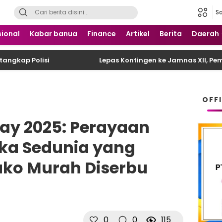
S
 Nusantara
ional
Kabar banua
Finance
Artikel
Berita
Daerah
 Polisi
Lepas Kontingen ke Jamnas XII, Pemkab M
OFF
ay 2025: Perayaan
ka Sedunia yang
ako Murah Diserbu
0
0
115