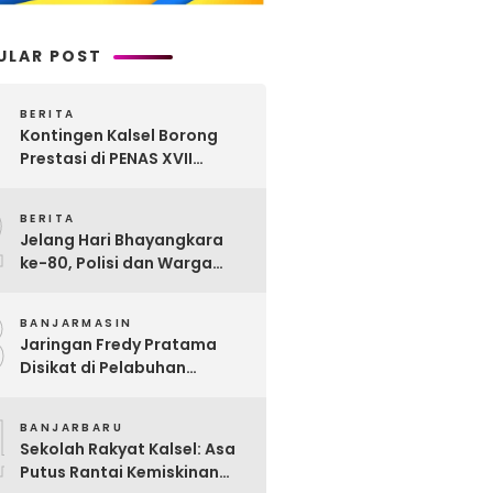
ULAR POST
BERITA
Kontingen Kalsel Borong
Prestasi di PENAS XVII
Gorontalo, Produk
2
Perkebunan Banua Raih
BERITA
Juara Nasional
Jelang Hari Bhayangkara
ke-80, Polisi dan Warga
Garagata Gotong Royong
3
Renovasi Jembatan Vital
BANJARMASIN
Penghubung Desa
Jaringan Fredy Pratama
Disikat di Pelabuhan
Trisakti, Polda Kalsel Sita
4
Sabu Rp 22 Miliar!
BANJARBARU
Sekolah Rakyat Kalsel: Asa
Putus Rantai Kemiskinan