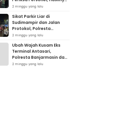
Nihil Pelanggaran
2 minggu yang lalu
Sikat Parkir Liar di
Sudimampir dan Jalan
Protokol, Polresta
Banjarmasin Mobilisasi
2 minggu yang lalu
Tim Gabungan
Ubah Wajah Kusam Eks
Terminal Antasari,
Polresta Banjarmasin dan
Warga Sapu Bersih
2 minggu yang lalu
Tumpukan Sampah