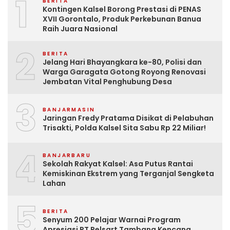
1
BERITA
Kontingen Kalsel Borong Prestasi di PENAS
XVII Gorontalo, Produk Perkebunan Banua
Raih Juara Nasional
2
BERITA
Jelang Hari Bhayangkara ke-80, Polisi dan
Warga Garagata Gotong Royong Renovasi
Jembatan Vital Penghubung Desa
3
BANJARMASIN
Jaringan Fredy Pratama Disikat di Pelabuhan
Trisakti, Polda Kalsel Sita Sabu Rp 22 Miliar!
4
BANJARBARU
Sekolah Rakyat Kalsel: Asa Putus Rantai
Kemiskinan Ekstrem yang Terganjal Sengketa
Lahan
5
BERITA
Senyum 200 Pelajar Warnai Program
Apresiasi PT Pelsart Tambang Kencana