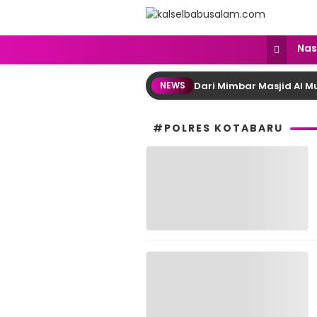
kalselbabusalam.com
Menyuarakan Kalsel, Menginspirasi
Nas
Dari Mimbar Masjid Al 
NEWS
#POLRES KOTABARU