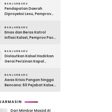
7
Rehabilitasi Sosial PPRSAR
BANJARBARU
Mulia Satria
Pendapatan Daerah
Diproyeksi Lesu, Pemprov
Kalsel Mulai Sisir Anggaran
8
2027
BANJARBARU
Emas dan Beras Katrol
Inflasi Kalsel, Pemprov Pacu
SPHP Sebelum Kemarau
9
Menyengat
BANJARBARU
Dislautkan Kalsel Hadirkan
Gerai Perizinan Kapal
Perikanan, 189 Kapal
0
Nelayan Terlayani di
BANJARBARU
Kotabaru
Awas Krisis Pangan hingga
Bencana: 60 Pejabat Kalsel-
Kalteng Dikarantina,
Dituntut Lahirkan Inovasi
Radikal!
JARMASIN
Dari Mimbar Masjid Al