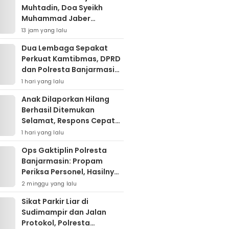
Muhtadin, Doa Syeikh
Muhammad Jaber
Menguatkan Jajaran
13 jam yang lalu
Polresta Banjarmasin
Dua Lembaga Sepakat
Perkuat Kamtibmas, DPRD
dan Polresta Banjarmasin
Pertajam Sinergi “Kayuh
1 hari yang lalu
Baimbai”
Anak Dilaporkan Hilang
Berhasil Ditemukan
Selamat, Respons Cepat
Polresta Banjarmasin Tuai
1 hari yang lalu
Apresiasi Orang Tua
Ops Gaktiplin Polresta
Banjarmasin: Propam
Periksa Personel, Hasilnya
Nihil Pelanggaran
2 minggu yang lalu
Sikat Parkir Liar di
Sudimampir dan Jalan
Protokol, Polresta