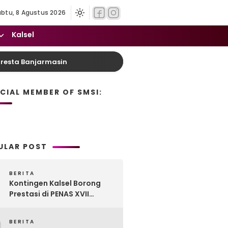
abtu, 8 Agustus 2026
Kalsel
resta Banjarmasin
Sabu 13 Gram Disembunyikan D
ICIAL MEMBER OF SMSI:
ULAR POST
BERITA
Kontingen Kalsel Borong
Prestasi di PENAS XVII
Gorontalo, Produk
Perkebunan Banua Raih
BERITA
Juara Nasional