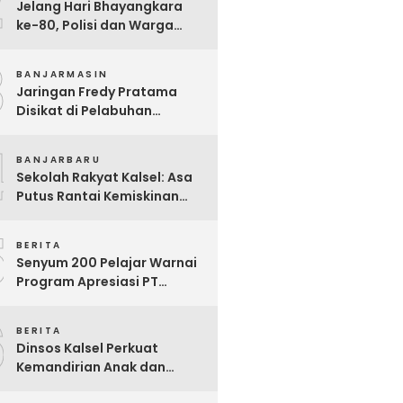
2
Jelang Hari Bhayangkara
ke-80, Polisi dan Warga
Garagata Gotong Royong
3
Renovasi Jembatan Vital
BANJARMASIN
Penghubung Desa
Jaringan Fredy Pratama
Disikat di Pelabuhan
Trisakti, Polda Kalsel Sita
4
Sabu Rp 22 Miliar!
BANJARBARU
Sekolah Rakyat Kalsel: Asa
Putus Rantai Kemiskinan
Ekstrem yang Terganjal
5
Sengketa Lahan
BERITA
Senyum 200 Pelajar Warnai
Program Apresiasi PT
Pelsart Tambang Kencana
6
BERITA
Dinsos Kalsel Perkuat
Kemandirian Anak dan
Remaja Lewat Program