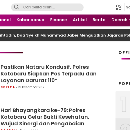
S
 Nusantara
ional
Kabar banua
Finance
Artikel
Berita
Daerah
Muhtadin, Doa Syeikh Muhammad Jaber Menguatkan Jajaran Pol
OFF
Pastikan Nataru Kondusif, Polres
Kotabaru Siapkan Pos Terpadu dan
Layanan Darurat 110″
POP
BERITA
19 Desember 2025
1
Hari Bhayangkara ke-79: Polres
Kotabaru Gelar Bakti Kesehatan,
Wujud Sinergi dan Pengabdian