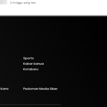
Banjarmasin Mobilisasi
2 minggu yang lalu
Tim Gabungan
Sports
Kabar banua
Kotabaru
 Kami
Pedoman Media Siber