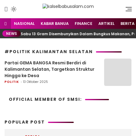
Menyuarakan Kalsel,
kalselbabusalam.com
Menginspirasi Nusantara
NASIONAL
KABAR BANUA
FINANCE
ARTIKEL
BERITA
NEWS
Sabu 13 Gram Disembunyikan Dalam Bungkus Makanan, Pria
#POLITIK KALIMANTAN SELATAN
Partai GEMA BANGSA Resmi Berdiri di
Kalimantan Selatan, Targetkan Struktur
Hingga ke Desa
POLITIK
13 Oktober 2025
OFFICIAL MEMBER OF SMSI:
POPULAR POST