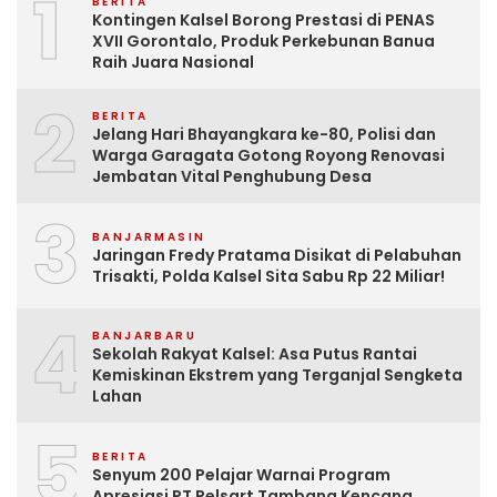
1
BERITA
Kontingen Kalsel Borong Prestasi di PENAS
XVII Gorontalo, Produk Perkebunan Banua
Raih Juara Nasional
2
BERITA
Jelang Hari Bhayangkara ke-80, Polisi dan
Warga Garagata Gotong Royong Renovasi
Jembatan Vital Penghubung Desa
3
BANJARMASIN
Jaringan Fredy Pratama Disikat di Pelabuhan
Trisakti, Polda Kalsel Sita Sabu Rp 22 Miliar!
4
BANJARBARU
Sekolah Rakyat Kalsel: Asa Putus Rantai
Kemiskinan Ekstrem yang Terganjal Sengketa
Lahan
5
BERITA
Senyum 200 Pelajar Warnai Program
Apresiasi PT Pelsart Tambang Kencana