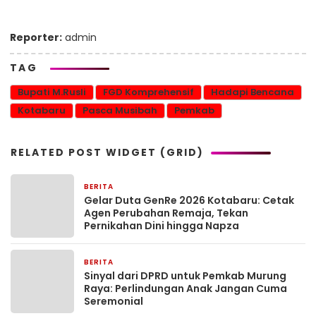
Reporter:
admin
TAG
Bupati M.Rusli
FGD Komprehensif
Hadapi Bencana
Kotabaru
Pasca Musibah
Pemkab
RELATED POST WIDGET (GRID)
BERITA
2 minggu yang lalu
Gelar Duta GenRe 2026 Kotabaru: Cetak
Agen Perubahan Remaja, Tekan
Pernikahan Dini hingga Napza
BERITA
2 minggu yang lalu
Sinyal dari DPRD untuk Pemkab Murung
Raya: Perlindungan Anak Jangan Cuma
Seremonial