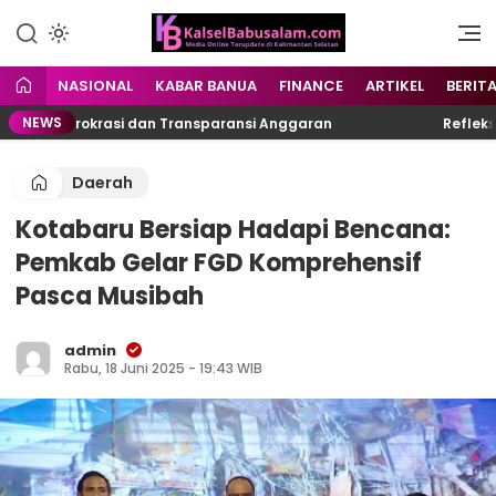
Menyuarakan Kalsel,
kalselbabusalam.com
Menginspirasi Nusantara
NASIONAL
KABAR BANUA
FINANCE
ARTIKEL
BERIT
NEWS
asi Birokrasi dan Transparansi Anggaran
Refleksi 24
Daerah
Kotabaru Bersiap Hadapi Bencana:
Pemkab Gelar FGD Komprehensif
Pasca Musibah
admin
Rabu, 18 Juni 2025 - 19:43 WIB