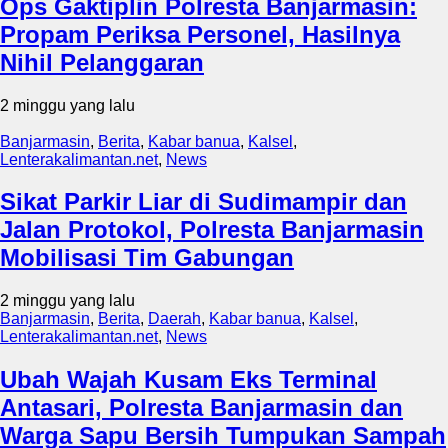
Ops Gaktiplin Polresta Banjarmasin:
Propam Periksa Personel, Hasilnya
Nihil Pelanggaran
2 minggu yang lalu
Banjarmasin
,
Berita
,
Kabar banua
,
Kalsel
,
Lenterakalimantan.net
,
News
Sikat Parkir Liar di Sudimampir dan
Jalan Protokol, Polresta Banjarmasin
Mobilisasi Tim Gabungan
2 minggu yang lalu
Banjarmasin
,
Berita
,
Daerah
,
Kabar banua
,
Kalsel
,
Lenterakalimantan.net
,
News
Ubah Wajah Kusam Eks Terminal
Antasari, Polresta Banjarmasin dan
Warga Sapu Bersih Tumpukan Sampah