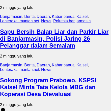
2 minggu yang lalu
Banjarmasin
,
Berita
,
Daerah
,
Kabar banua
,
Kalsel
,
Lenterakalimantan.net
,
News
,
Polresta banjarmasin
Sapu Bersih Balap Liar dan Parkir Liar
di Banjarmasin, Polisi Jaring 26
Pelanggar dalam Semalam
2 minggu yang lalu
Banjarmasin
,
Berita
,
Daerah
,
Kabar banua
,
Kalsel
,
Lenterakalimantan.net
,
News
Sokong Program Prabowo, KSPSI
Kalsel Minta Tata Kelola MBG dan
Koperasi Desa Dievaluasi
2 minggu yang lalu