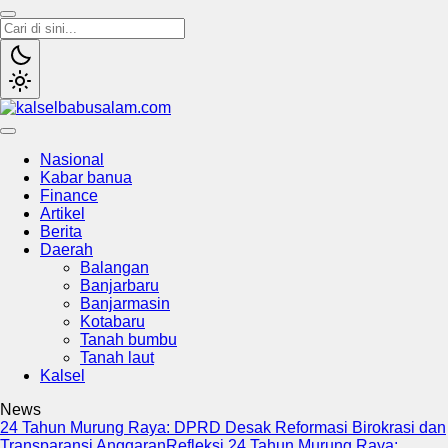
kalselbabusalam.com
Menyuarakan Kalsel, Menginspirasi Nusantara
Nasional
Kabar banua
Finance
Artikel
Berita
Daerah
Balangan
Banjarbaru
Banjarmasin
Kotabaru
Tanah bumbu
Tanah laut
Kalsel
News
24 Tahun Murung Raya: DPRD Desak Reformasi Birokrasi dan
Transparansi Anggaran
Refleksi 24 Tahun Murung Raya: